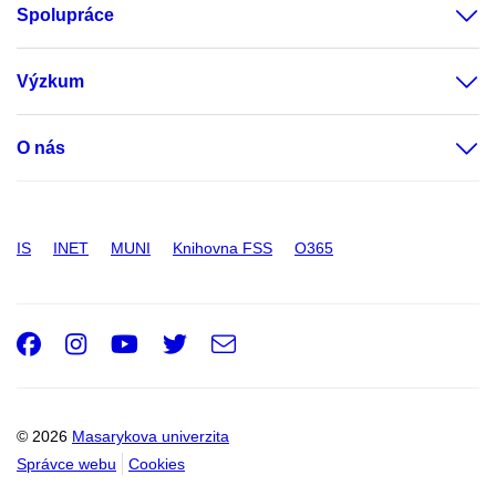
Spolupráce
Výzkum
O nás
IS
INET
MUNI
Knihovna FSS
O365
Facebook
Instagram
Youtube
Twitter
e-
Email
mail
© 2026
Masarykova univerzita
Správce webu
Cookies