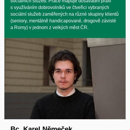
sociálních služeb. Práce mapuje dosavadní praxi
s využíváním dobrovolníků ve čtveřici vybraných
sociální služeb zaměřených na různé skupiny klientů
(seniory, mentálně handicapované, drogově závislé
a Romy) v jednom z velkých měst ČR.
Bc. Karel Němeček