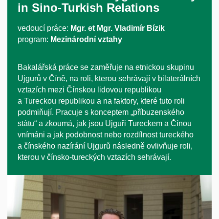
in Sino-Turkish Relations
vedoucí práce:
Mgr. et Mgr. Vladimír Bízik
program:
Mezinárodní vztahy
Bakalářská práce se zaměřuje na etnickou skupinu
Ujgurů v Číně, na roli, kterou sehrávají v bilaterálních
vztazích mezi Čínskou lidovou republikou
a Tureckou republikou a na faktory, které tuto roli
podmiňují. Pracuje s konceptem „příbuzenského
státu“ a zkoumá, jak jsou Ujguři Tureckem a Čínou
vnímáni a jak podobnost nebo rozdílnost tureckého
a čínského nazírání Ujgurů následně ovlivňuje roli,
kterou v čínsko-tureckých vztazích sehrávají.