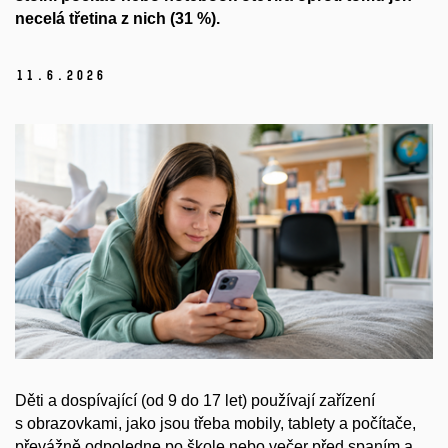
necelá třetina z nich (31 %).
11.
6.
2026
Děti a dospívající (od 9 do 17 let) používají zařízení
s obrazovkami, jako jsou třeba mobily, tablety a počítače,
převážně odpoledne po škole nebo večer před spaním a