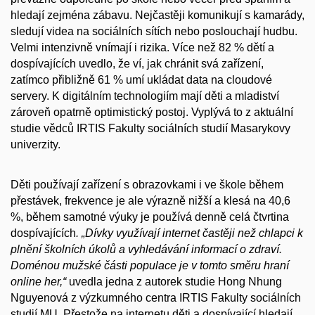
hledají zejména zábavu. Nejčastěji komunikují s kamarády,
sledují videa na sociálních sítích nebo poslouchají hudbu.
Velmi intenzivně vnímají i rizika. Více než 82 % dětí a
dospívajících uvedlo, že ví, jak chránit svá zařízení,
zatímco přibližně 61 % umí ukládat data na cloudové
servery. K digitálním technologiím mají děti a mladiství
zároveň opatrně optimistický postoj. Vyplývá to z aktuální
studie vědců IRTIS Fakulty sociálních studií Masarykovy
univerzity.
Děti používají zařízení s obrazovkami i ve škole během
přestávek, frekvence je ale výrazně nižší a klesá na 40,6
%, během samotné výuky je používá denně celá čtvrtina
dospívajících
. „Dívky využívají internet častěji než chlapci k
plnění školních úkolů a vyhledávání informací o zdraví.
Doménou mužské části populace je v tomto směru hraní
online her,“
uvedla jedna z autorek studie Hong Nhung
Nguyenová z výzkumného centra IRTIS Fakulty sociálních
studií MU. Přestože na internetu děti a dospívající hledají