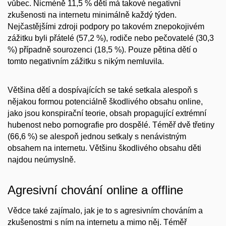
vůbec. Nicméně 11,5 % dětí má takové negativní
zkušenosti na internetu minimálně každý týden.
Nejčastějšími zdroji podpory po takovém znepokojivém
zážitku byli přátelé (57,2 %), rodiče nebo pečovatelé (30,3
%) případně sourozenci (18,5 %). Pouze pětina dětí o
tomto negativním zážitku s nikým nemluvila.
Většina dětí a dospívajících se také setkala alespoň s
nějakou formou potenciálně škodlivého obsahu online,
jako jsou konspirační teorie, obsah propagující extrémní
hubenost nebo pornografie pro dospělé. Téměř dvě třetiny
(66,6 %) se alespoň jednou setkaly s nenávistným
obsahem na internetu. Většinu škodlivého obsahu děti
najdou neúmyslně.
Agresivní chování online a offline
Vědce také zajímalo, jak je to s agresivním chováním a
zkušenostmi s ním na internetu a mimo něj. Téměř