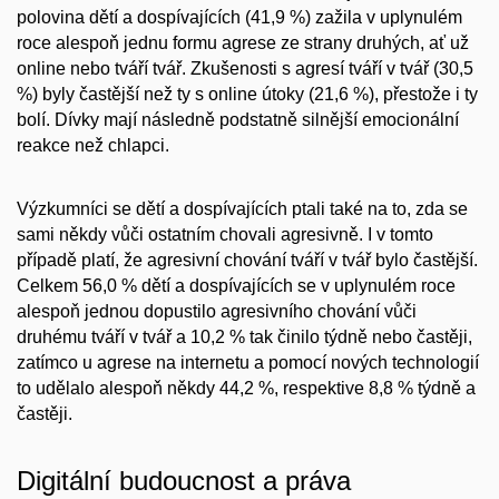
polovina dětí a dospívajících (41,9 %) zažila v uplynulém
roce alespoň jednu formu agrese ze strany druhých, ať už
online nebo tváří tvář. Zkušenosti s agresí tváří v tvář (30,5
%) byly častější než ty s online útoky (21,6 %), přestože i ty
bolí. Dívky mají následně podstatně silnější emocionální
reakce než chlapci.
Výzkumníci se dětí a dospívajících ptali také na to, zda se
sami někdy vůči ostatním chovali agresivně. I v tomto
případě platí, že agresivní chování tváří v tvář bylo častější.
Celkem 56,0 % dětí a dospívajících se v uplynulém roce
alespoň jednou dopustilo agresivního chování vůči
druhému tváří v tvář a 10,2 % tak činilo týdně nebo častěji,
zatímco u agrese na internetu a pomocí nových technologií
to udělalo alespoň někdy 44,2 %, respektive 8,8 % týdně a
častěji.
Digitální budoucnost a práva