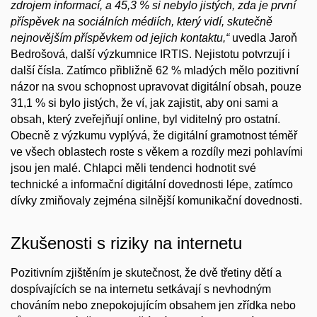
zdrojem informací, a 45,3 % si nebylo jistých, zda je první
příspěvek na sociálních médiích, který vidí, skutečně
nejnovějším příspěvkem od jejich kontaktu,“
uvedla Jaroň
Bedrošová, další výzkumnice IRTIS. Nejistotu potvrzují i
další čísla. Zatímco přibližně 62 % mladých mělo pozitivní
názor na svou schopnost upravovat digitální obsah, pouze
31,1 % si bylo jistých, že ví, jak zajistit, aby oni sami a
obsah, který zveřejňují online, byl viditelný pro ostatní.
Obecně z výzkumu vyplývá, že digitální gramotnost téměř
ve všech oblastech roste s věkem a rozdíly mezi pohlavími
jsou jen malé. Chlapci měli tendenci hodnotit své
technické a informační digitální dovednosti lépe, zatímco
dívky zmiňovaly zejména silnější komunikační dovednosti.
Zkušenosti s riziky na internetu
Pozitivním zjištěním je skutečnost, že dvě třetiny dětí a
dospívajících se na internetu setkávají s nevhodným
chováním nebo znepokojujícím obsahem jen zřídka nebo