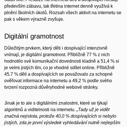
především zábavu, tak třetina internet denně využívá k
plnění školních úkolů. Rozsah všech aktivit na internetu se
pak s věkem výrazně zvyšuje.
Digitální gramotnost
Důležitým prvkem, který děti i dospívající intenzivně
vnímají, je digitální gramotnost. Přibližně 77 % z nich
hodnotilo své komunikační dovednosti kladně a 51,4 % si
je velmi jistých tím, co je vhodné sdílet online. Přibližně
45.7 % dětí a dospívajících se považovalo za schopné
ověřovat informace na internetu a 49,2 % podle svého
tvrzení rozpozná důvěryhodné webové stránky.
Jinak je to ale s digitálními znalostmi, které se týkají
algoritmů a viditelnosti na internetu.
„Tady už je vidět
značná nejistota, protože 40,0 % dospívajících si nebylo
jistých, zda je první výsledek vyhledávání nutně nejlepším