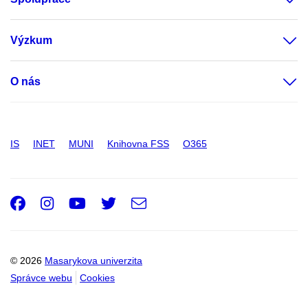
Výzkum
O nás
IS
INET
MUNI
Knihovna FSS
O365
Facebook
Instagram
Youtube
Twitter
e-
Email
mail
© 2026
Masarykova univerzita
Správce webu
Cookies