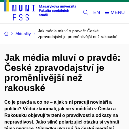
EN
Jak média mluví o pravdě: České
Aktuality
zpravodajství je proměnlivější než rakouské
Jak média mluví o pravdě:
České zpravodajství je
proměnlivější než
rakouské
Co je pravda a co ne – a jak s ní pracují novináři a
politici? Vědci zkoumali, jak se v médiích v Česku a
Rakousku objevují tvrzení o pravdivosti a odkazy na
nepravdivost. Jako silně polarizující otázku si vybrali
téma migrace. Výsledky ukazují, že české mediální