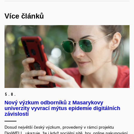
Více článků
5.
8.
Nový výzkum odborníků z Masarykovy
univerzity vyvrací mýtus epidemie digitálních
závislostí
Dosud největší český výzkum, provedený v rámci projektu
DigiWELL, ukazuje, že i když sociální sítě, hry, online nakupování