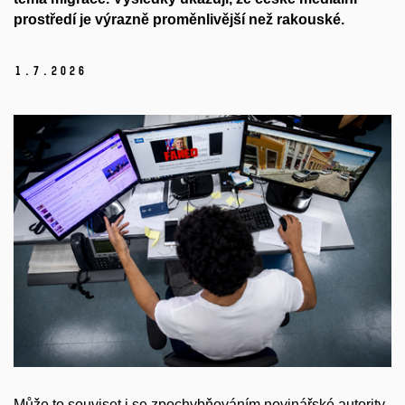
prostředí je výrazně proměnlivější než rakouské.
1.
7.
2026
Může to souviset i se zpochybňováním novinářské autority