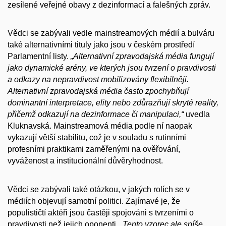
zesílené veřejné obavy z dezinformací a falešných zpráv.
Vědci se zabývali vedle mainstreamových médií a bulváru
také alternativními tituly jako jsou v českém prostředí
Parlamentní listy.
„Alternativní zpravodajská média fungují
jako dynamické arény, ve kterých jsou tvrzení o pravdivosti
a odkazy na nepravdivost mobilizovány flexibilněji.
Alternativní zpravodajská média často zpochybňují
dominantní interpretace, elity nebo zdůrazňují skryté reality,
přičemž odkazují na dezinformace či manipulaci,“
uvedla
Kluknavská. Mainstreamová média podle ní naopak
vykazují větší stabilitu, což je v souladu s rutinními
profesními praktikami zaměřenými na ověřování,
vyváženost a institucionální důvěryhodnost.
Vědci se zabývali také otázkou, v jakých rolích se v
médiích objevují samotní politici. Zajímavé je, že
populističtí aktéři jsou častěji spojováni s tvrzeními o
pravdivosti než jejich oponenti.
„Tento vzorec ale spíše