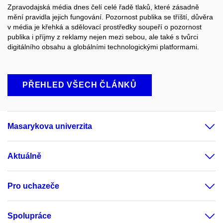
Zpravodajská média dnes čelí celé řadě tlaků, které zásadně
mění pravidla jejich fungování. Pozornost publika se tříští, důvěra
v média je křehká a sdělovací prostředky soupeří o pozornost
publika i příjmy z reklamy nejen mezi sebou, ale také s tvůrci
digitálního obsahu a globálními technologickými platformami.
PŘEHLED VŠECH ČLÁNKŮ
Masarykova univerzita
Aktuálně
Pro uchazeče
Spolupráce