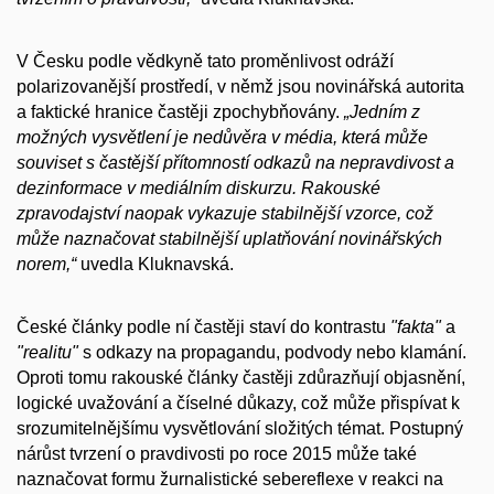
V Česku podle vědkyně tato proměnlivost odráží
polarizovanější prostředí, v němž jsou novinářská autorita
a faktické hranice častěji zpochybňovány.
„Jedním z
možných vysvětlení je nedůvěra v média, která může
souviset s častější přítomností odkazů na nepravdivost a
dezinformace v mediálním diskurzu. Rakouské
zpravodajství naopak vykazuje stabilnější vzorce, což
může naznačovat stabilnější uplatňování novinářských
norem,“
uvedla Kluknavská.
České články podle ní častěji staví do kontrastu
"fakta"
a
"realitu"
s odkazy na propagandu, podvody nebo klamání.
Oproti tomu rakouské články častěji zdůrazňují objasnění,
logické uvažování a číselné důkazy, což může přispívat k
srozumitelnějšímu vysvětlování složitých témat. Postupný
nárůst tvrzení o pravdivosti po roce 2015 může také
naznačovat formu žurnalistické sebereflexe v reakci na