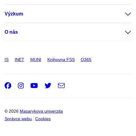
Výzkum
O nás
IS
INET
MUNI
Knihovna FSS
O365
Facebook
Instagram
Youtube
Twitter
e-
Email
mail
© 2026
Masarykova univerzita
Správce webu
Cookies