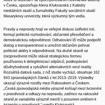
v Česku, upozorňuje Alena Kluknavská z Katedry
mediálních studií a žurnalistiky Fakulty sociálních studií
Masarykovy univerzity, která výzkumný tým vedla.
Pravdy a nepravdy hrají ve veřejné diskusi ústřední roli,
formují politické rozhodování, občanské přesvědčení a
demokratickou odpovědnost. Odhalování lží může podpořit
dialog a transparentnost a umožnit občanům pohnat
politické aktéry k odpovědnosti. Na druhé straně se
(ne)pravdivost může stávat strategickou formou
používanou k delegitimizaci odpůrců, podkopávání
důvěryhodnosti a vytváření alternativních verzí reality.
Rozsáhlá datová sada, z níž studie vychází, obsahuje 162
943 zpravodajských článků z let 2013–2019. Výsledky
ukazují výrazné rozdíly mezi Rakouskem a Českem.
„Česká zpravodajská média výrazně kolísají mezi tvrzeními
o pravdivosti a odkazy na nepravdu, zatímco na rakouské
straně je variabilita výrazně menší s posunem směrem k
tvrzením o pravdivosti,“
uvedla Kluknavská.