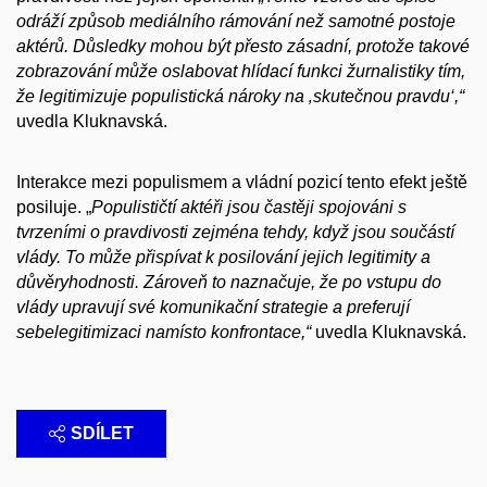
odráží způsob mediálního rámování než samotné postoje
aktérů. Důsledky mohou být přesto zásadní, protože takové
zobrazování může oslabovat hlídací funkci žurnalistiky tím,
že legitimizuje populistická nároky na ‚skutečnou pravdu‘,“
uvedla Kluknavská.
Interakce mezi populismem a vládní pozicí tento efekt ještě
posiluje. „
Populističtí aktéři jsou častěji spojováni s
tvrzeními o pravdivosti zejména tehdy, když jsou součástí
vlády. To může přispívat k posilování jejich legitimity a
důvěryhodnosti. Zároveň to naznačuje, že po vstupu do
vlády upravují své komunikační strategie a preferují
sebelegitimizaci namísto konfrontace,“
uvedla Kluknavská.
SDÍLET