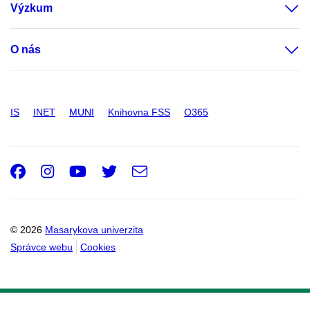
Výzkum
O nás
IS
INET
MUNI
Knihovna FSS
O365
Facebook
Instagram
Youtube
Twitter
e-
Email
mail
© 2026
Masarykova univerzita
Správce webu
Cookies