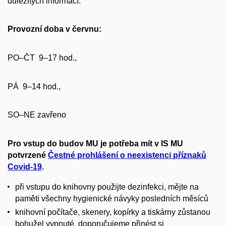
důležitých informací:
Provozní doba v červnu:
PO–ČT 9–17 hod.,
PÁ 9–14 hod.,
SO–NE zavřeno
Pro vstup do budov MU je potřeba mít v IS MU
potvrzené
Čestné prohlášení o neexistenci příznaků
Covid-19
.
při vstupu do knihovny použijte dezinfekci, mějte na
paměti všechny hygienické návyky posledních měsíců
knihovní počítače, skenery, kopírky a tiskárny zůstanou
bohužel vypnuté, doporučujeme přinést si