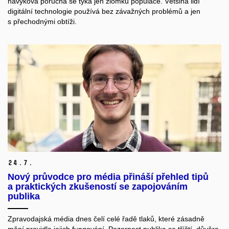
návyková porucha se týká jen zlomku populace. Většina lidí
digitální technologie používá bez závažných problémů a jen
s přechodnými obtíži.
24.
7.
Nový průvodce pro média přináší přehled tipů
a praktických zkušeností se zapojováním
publika
Zpravodajská média dnes čelí celé řadě tlaků, které zásadně
mění pravidla jejich fungování. Pozornost publika se tříští, důvěra