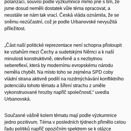
polarizaci, souvisí podle výzkumnice mimo jiné s tím, že
jsme dosud neměli dostatek vůle téma opracovat, a
neustále se nám tak vrací. Česká vláda oznámila, že se
sněmu nezúčastní, což je podle Urbanovské nevyužitá
příležitost.
„Část naší politické reprezentace není schopna přistoupit
ke vztahům mezi Čechy a sudetskými Němci a k naší
minulosti konstruktivně, otevřeně a s nezbytnou
sebereflexí, která by modernímu evropskému národu
neměla chybět. Na místo toho se zejména SPD coby
vládní strana aktivně podílí na rozdmýchávání konfliktního
potenciálu tohoto tématu a šíření strachu z uměle
vykonstruované hrozby napříč společností,“ uvedla
Urbanovská.
Současné vášně kolem tématu mají podle výzkumnice
jedno pozitivum. Téma v posledních týdnech přimělo celou
řadu politiků napříč opozičním spektrem se k otázce