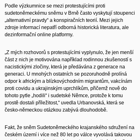
Podle výzkumnice se mezi protestujícími proti
sudetoněmeckému sněmu v Brně často vyskytují stoupenci
„alternativní pravdy“ a konspiračních teorií. Mezi jejich
zdroje informací nepatří odborná historická literatura, ale
dezinformační online platformy.
„Z mých rozhovorů s protestujícími vyplynulo, že jen menší
část z nich je motivována například rodinnou zkušeností s
nacistickými zločiny, která je předávána z generace na
generaci. U mnohých ostatních se pozoruhodně prolíná
odpor k africkým a blízkovýchodním migrantům, vakcínám
proti covidu a ukrajinským uprchlíkům, přičemž nově do
tohoto pytle „hodili“ i sudetské Němce, protože k tomu
prostě dostali příležitost,“ uvedla Urbanovská, která se
česko-německou otázkou zabývá dlouhodobě.
Fakt, že sněm Sudetoněmeckého krajanského sdružení na
českém území i více než 80 let po válce vyvolává takovou