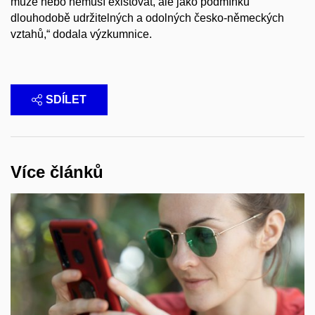
může nebo nemusí existovat, ale jako podmínku
dlouhodobě udržitelných a odolných česko-německých
vztahů,“ dodala výzkumnice.
SDÍLET
Více článků