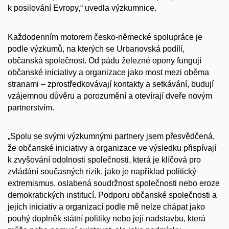
k posilování Evropy,“ uvedla výzkumnice.
Každodenním motorem česko-německé spolupráce je
podle výzkumů, na kterých se Urbanovská podílí,
občanská společnost. Od pádu železné opony fungují
občanské iniciativy a organizace jako most mezi oběma
stranami – zprostředkovávají kontakty a setkávání, budují
vzájemnou důvěru a porozumění a otevírají dveře novým
partnerstvím.
„Spolu se svými výzkumnými partnery jsem přesvědčená,
že občanské iniciativy a organizace ve výsledku přispívají
k zvyšování odolnosti společnosti, která je klíčová pro
zvládání současných rizik, jako je například politický
extremismus, oslabená soudržnost společnosti nebo eroze
demokratických institucí. Podporu občanské společnosti a
jejích iniciativ a organizací podle mě nelze chápat jako
pouhý doplněk státní politiky nebo její nadstavbu, která