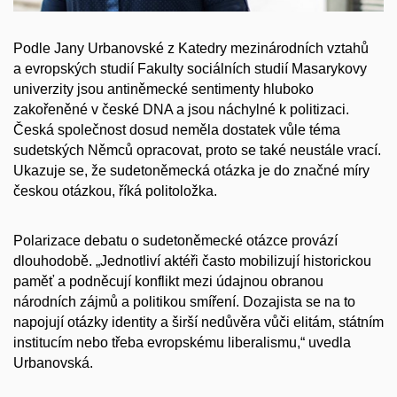
Podle Jany Urbanovské z Katedry mezinárodních vztahů
a evropských studií Fakulty sociálních studií Masarykovy
univerzity jsou antiněmecké sentimenty hluboko
zakořeněné v české DNA a jsou náchylné k politizaci.
Česká společnost dosud neměla dostatek vůle téma
sudetských Němců opracovat, proto se také neustále vrací.
Ukazuje se, že sudetoněmecká otázka je do značné míry
českou otázkou, říká politoložka.
Polarizace debatu o sudetoněmecké otázce provází
dlouhodobě. „Jednotliví aktéři často mobilizují historickou
paměť a podněcují konflikt mezi údajnou obranou
národních zájmů a politikou smíření. Dozajista se na to
napojují otázky identity a širší nedůvěra vůči elitám, státním
institucím nebo třeba evropskému liberalismu,“ uvedla
Urbanovská.