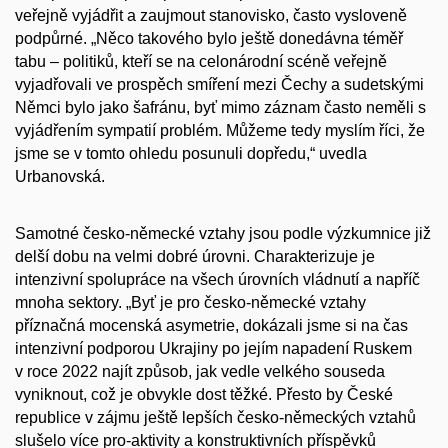
veřejně vyjádřit a zaujmout stanovisko, často vysloveně
podpůrné. „Něco takového bylo ještě donedávna téměř
tabu – politiků, kteří se na celonárodní scéně veřejně
vyjadřovali ve prospěch smíření mezi Čechy a sudetskými
Němci bylo jako šafránu, byť mimo záznam často neměli s
vyjádřením sympatií problém. Můžeme tedy myslím říci, že
jsme se v tomto ohledu posunuli dopředu,“ uvedla
Urbanovská.
Samotné česko-německé vztahy jsou podle výzkumnice již
delší dobu na velmi dobré úrovni. Charakterizuje je
intenzivní spolupráce na všech úrovních vládnutí a napříč
mnoha sektory. „Byť je pro česko-německé vztahy
příznačná mocenská asymetrie, dokázali jsme si na čas
intenzivní podporou Ukrajiny po jejím napadení Ruskem
v roce 2022 najít způsob, jak vedle velkého souseda
vyniknout, což je obvykle dost těžké. Přesto by České
republice v zájmu ještě lepších česko-německých vztahů
slušelo více pro-aktivity a konstruktivních příspěvků