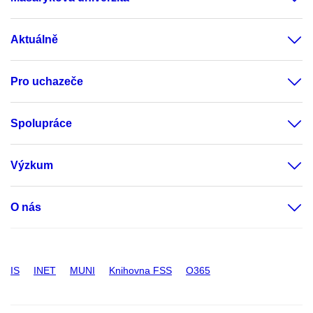
Aktuálně
Pro uchazeče
Spolupráce
Výzkum
O nás
IS
INET
MUNI
Knihovna FSS
O365