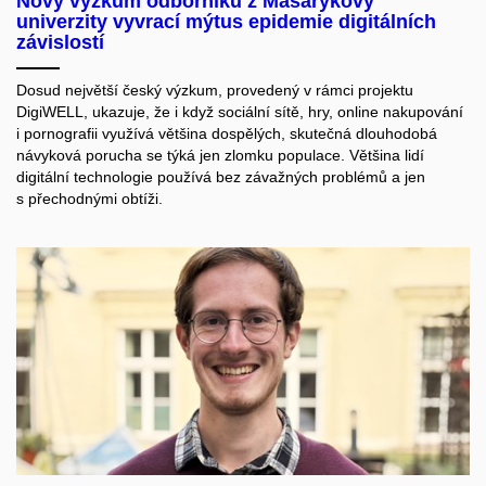
Nový výzkum odborníků z Masarykovy
univerzity vyvrací mýtus epidemie digitálních
závislostí
Dosud největší český výzkum, provedený v rámci projektu
DigiWELL, ukazuje, že i když sociální sítě, hry, online nakupování
i pornografii využívá většina dospělých, skutečná dlouhodobá
návyková porucha se týká jen zlomku populace. Většina lidí
digitální technologie používá bez závažných problémů a jen
s přechodnými obtíži.