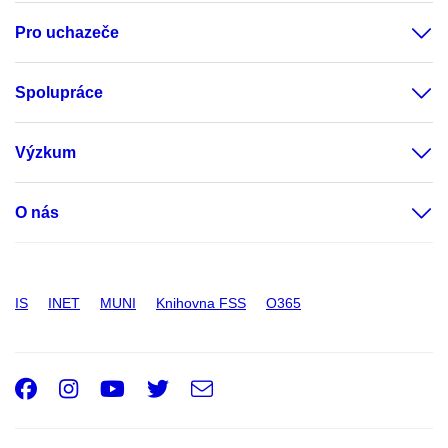
Pro uchazeče
Spolupráce
Výzkum
O nás
IS
INET
MUNI
Knihovna FSS
O365
Facebook
Instagram
Youtube
Twitter
e-
Email
mail