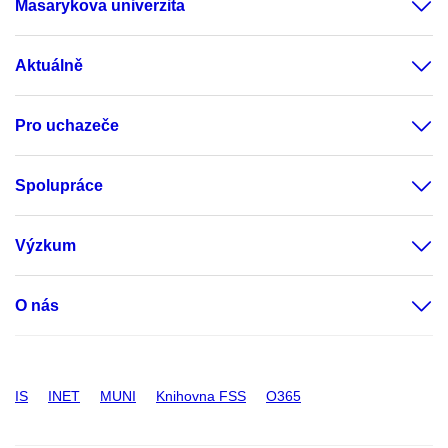
Masarykova univerzita
Aktuálně
Pro uchazeče
Spolupráce
Výzkum
O nás
IS
INET
MUNI
Knihovna FSS
O365