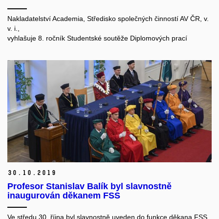
Nakladatelství Academia, Středisko společných činností AV ČR, v.
v. i.,
vyhlašuje 8. ročník Studentské soutěže Diplomových prací
30.
10.
2019
Profesor Stanislav Balík byl slavnostně
inaugurován děkanem FSS
Ve středu 30. října byl slavnostně uveden do funkce děkana FSS