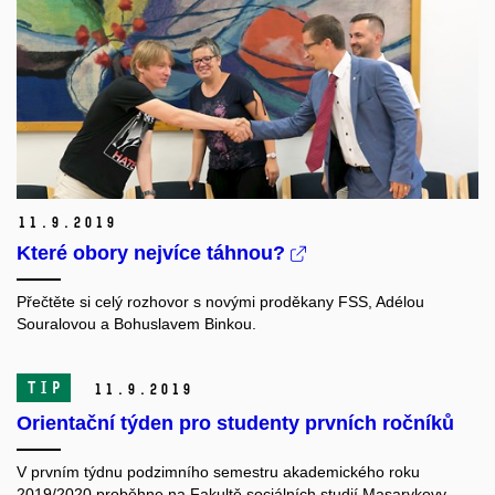
11.
9.
2019
Které obory nejvíce táhnou?
Přečtěte si celý rozhovor s novými proděkany FSS, Adélou
Souralovou a Bohuslavem Binkou.
TIP
11.
9.
2019
Orientační týden pro studenty prvních ročníků
V prvním týdnu podzimního semestru akademického roku
2019/2020 proběhne na Fakultě sociálních studií Masarykovy