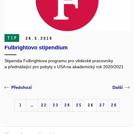
TIP
24.
5.
2019
Fulbrightovo stipendium
Stipendia Fulbrightova programu pro vědecké pracovníky
a přednášející pro pobyty v USA na akademický rok 2020/2021
Předchozí
Další
1
…
22
23
24
25
26
27
28