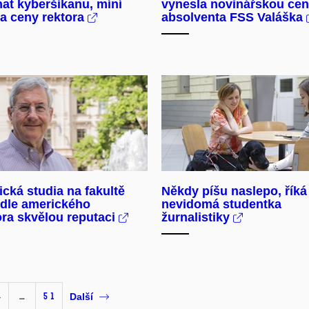
at kyberšikanu, míní
vynesla novinářskou cen
ka ceny rektora
absolventa FSS Valáška
ická studia na fakultě
Někdy píšu naslepo, říká
odle amerického
nevidomá studentka
ra skvělou reputaci
žurnalistiky
4
…
51
Další