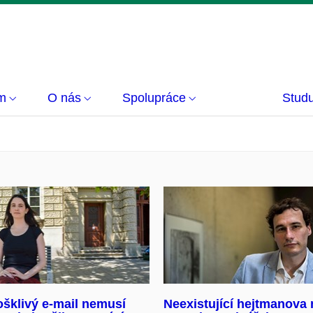
m
O nás
Spolupráce
Studu
šklivý e-mail nemusí
Neexistující hejtmanova 