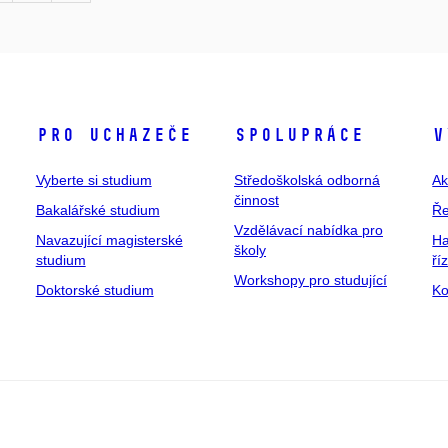
Pro uchazeče
Spolupráce
V
Vyberte si studium
Středoškolská odborná
Ak
činnost
Bakalářské studium
Ře
Vzdělávací nabídka pro
Navazující magisterské
Ha
školy
studium
ří
Workshopy pro studující
Doktorské studium
Ko