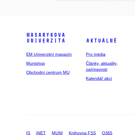
Masarykova
univerzita
Aktuálně
EM Univerzitní magazín
Pro média
Munishop
Články, aktuality,
zajímavosti
Obchodní centrum MU
Kalendář akcí
IS
INET
MUNI
Knihovna FSS
O365