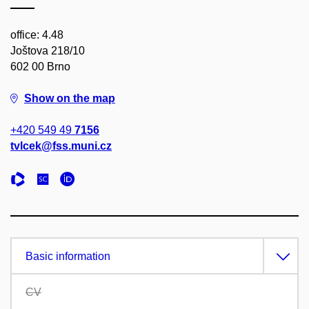
office: 4.48
Joštova 218/10
602 00 Brno
Show on the map
+420 549 49
7156
tvlcek@fss.muni.cz
Basic information
CV