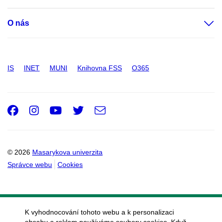
O nás
IS
INET
MUNI
Knihovna FSS
O365
Facebook
Instagram
Youtube
Twitter
e-
Email
mail
© 2026
Masarykova univerzita
Správce webu
Cookies
K vyhodnocování tohoto webu a k personalizaci