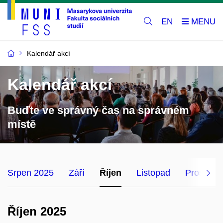
EN
Kalendář akcí
Kalendář akcí
Buďte ve správný čas na správném
místě
Srpen 2025
Září
Říjen
Listopad
Prosinec
Říjen 2025