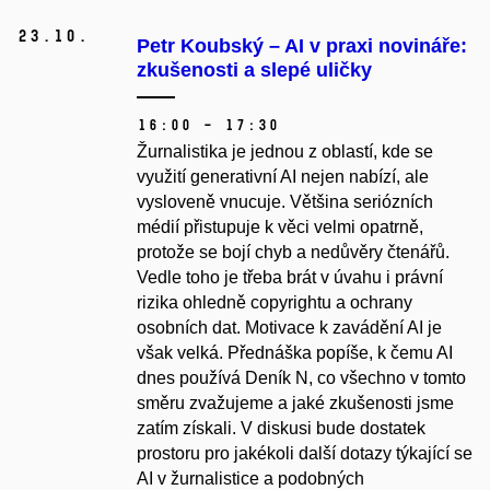
23.
10.
Petr Koubský – AI v praxi novináře:
zkušenosti a slepé uličky
16:00 – 17:30
Žurnalistika je jednou z oblastí, kde se
využití generativní AI nejen nabízí, ale
vysloveně vnucuje. Většina seriózních
médií přistupuje k věci velmi opatrně,
protože se bojí chyb a nedůvěry čtenářů.
Vedle toho je třeba brát
v
úvahu i právní
rizika ohledně copyrightu a ochrany
osobních dat. Motivace k zavádění AI je
však velká. Přednáška popíše, k čemu AI
dnes používá Deník N, co všechno v tomto
směru zvažujeme a jaké zkušenosti jsme
zatím získali. V diskusi bude dostatek
prostoru pro jakékoli další dotazy týkající se
AI v žurnalistice a podobných