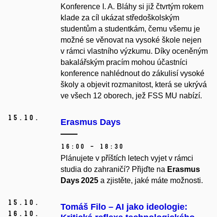
Konference I. A. Bláhy si již čtvrtým rokem
klade za cíl ukázat středoškolským
studentům a studentkám, čemu všemu je
možné se věnovat na vysoké škole nejen
v rámci vlastního výzkumu. Díky oceněným
bakalářským pracím mohou účastníci
konference nahlédnout do zákulisí vysoké
školy a objevit rozmanitost, která se ukrývá
ve všech 12 oborech, jež FSS MU nabízí.
15.
10.
Erasmus Days
16:00 – 18:30
Plánujete v příštích letech vyjet v rámci
studia do zahraničí? Přijďte na
Erasmus
Days 2025
a zjistěte, jaké máte možnosti.
15.
10.
Tomáš Filo – AI jako ideologie:
16.
10.