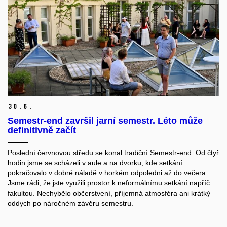
30.
6.
Semestr-end završil jarní semestr. Léto může
definitivně začít
Poslední červnovou středu se konal tradiční Semestr-end. Od čtyř
hodin jsme se scházeli v aule a na dvorku, kde setkání
pokračovalo v dobré náladě v horkém odpoledni až do večera.
Jsme rádi, že jste využili prostor k neformálnímu setkání napříč
fakultou. Nechybělo občerstvení, příjemná atmosféra ani krátký
oddych po náročném závěru semestru.