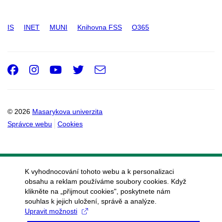
IS
INET
MUNI
Knihovna FSS
O365
Facebook
Instagram
Youtube
Twitter
e-
Email
mail
© 2026
Masarykova univerzita
Správce webu
Cookies
K vyhodnocování tohoto webu a k personalizaci
obsahu a reklam používáme soubory cookies. Když
klikněte na „přijmout cookies", poskytnete nám
souhlas k jejich uložení, správě a analýze.
Upravit možnosti