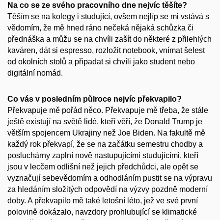
Na co se ze svého pracovního dne nejvíc těšíte?
Těším se na kolegy i studující, ovšem nejlíp se mi vstává s
vědomím, že mě hned ráno nečeká nějaká schůzka či
přednáška a můžu se na chvíli zašít do některé z přilehlých
kaváren, dát si espresso, rozložit notebook, vnímat šelest
od okolních stolů a připadat si chvíli jako student nebo
digitální nomád.
Co vás v posledním půlroce nejvíc překvapilo?
Překvapuje mě pořád něco. Překvapuje mě třeba, že stále
ještě existují na světě lidé, kteří věří, že Donald Trump je
větším spojencem Ukrajiny než Joe Biden. Na fakultě mě
každý rok překvapí, že se na začátku semestru chodby a
posluchárny zaplní nově nastupujícími studujícími, kteří
jsou v lecčem odlišní než jejich předchůdci, ale opět se
vyznačují sebevědomím a odhodláním pustit se na výpravu
za hledáním složitých odpovědí na výzvy pozdně moderní
doby. A překvapilo mě také letošní léto, jež ve své první
polovině dokázalo, navzdory prohlubující se klimatické