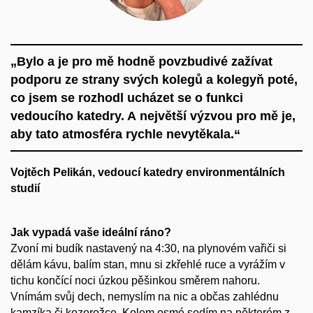
„Bylo a je pro mě hodně povzbudivé zažívat
podporu ze strany svých kolegů a kolegyň poté,
co jsem se rozhodl ucházet se o funkci
vedoucího katedry. A největší výzvou pro mě je,
aby tato atmosféra rychle nevytěkala.“
Vojtěch Pelikán, vedoucí katedry environmentálních
studií
Jak vypadá vaše ideální ráno?
Zvoní mi budík nastavený na 4:30, na plynovém vařiči si
dělám kávu, balím stan, mnu si zkřehlé ruce a vyrážím v
tichu končící noci úzkou pěšinkou směrem nahoru.
Vnímám svůj dech, nemyslím na nic a občas zahlédnu
kamzíka či kozorožce. Kolem osmé sedím na některém z