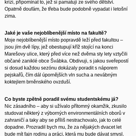
krizi, připomínat to, jež si pamatuji ze svého dětství.
Opatrně doufám, že třeba bude podobně vypadat i letošní
zima.
Jaké je vaše
nejoblíbenější místo na fakultě?
Moje nejoblíbenější místo popravdě leží před fakultou –
jsou jím dvě lípy, jež obestupují kříž stojící na konci
Marešovy ulice, který před více než dvěma sty lety vztyčili
občané zaniklé obce Švábka. Obdivuji, s jakou sveřepostí
si dosud každou sezónu dokázaly poradit s náporem
pejskařů, čím dál úpornějších vln sucha a nevábným
koktejlem brněnského ovzduší.
Co byste zpětně poradil svému studentskému já?
Nic zásadního – aby si užívalo přítomný okamžik, zkusilo
studovat některý z výborných environmentálních oborů v
zahraničí a taky aby se příliš nestrachovalo, jak to celé
dopadne. Prozradil bych mu, že za nějakých dvacet let
bude mít fajn rodinu a práci, která mu bude dávat smysl.