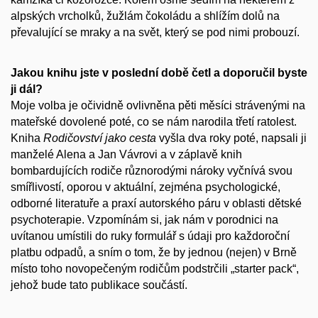
alpských vrcholků, žužlám čokoládu a shlížím dolů na
převalující se mraky a na svět, který se pod nimi probouzí.
Jakou knihu jste v poslední době četl a doporučil byste
ji dál?
Moje volba je očividně ovlivněna pěti měsíci strávenými na
mateřské dovolené poté, co se nám narodila třetí ratolest.
Kniha
Rodičovství jako cesta
vyšla dva roky poté, napsali ji
manželé Alena a Jan Vávrovi a v záplavě knih
bombardujících rodiče různorodými nároky vyčnívá svou
smířlivostí, oporou v aktuální, zejména psychologické,
odborné literatuře a praxí autorského páru v oblasti dětské
psychoterapie. Vzpomínám si, jak nám v porodnici na
uvítanou umístili do ruky formulář s údaji pro každoroční
platbu odpadů, a sním o tom, že by jednou (nejen) v Brně
místo toho novopečeným rodičům podstrčili „starter pack“,
jehož bude tato publikace součástí.