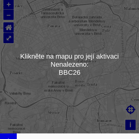
+
–
⌂
⤢
Klikněte na mapu pro její aktivaci
Nenalezeno:
Načítám mapu…
BBC26

i