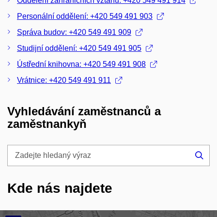
Oddělení zahraničních vztahů: +420 549 491 914
Personální oddělení: +420 549 491 903
Správa budov: +420 549 491 909
Studijní oddělení: +420 549 491 905
Ústřední knihovna: +420 549 491 908
Vrátnice: +420 549 491 911
Vyhledávání zaměstnanců a
zaměstnankyň
Zadejte
hledaný
Hle
výraz
Kde nás najdete