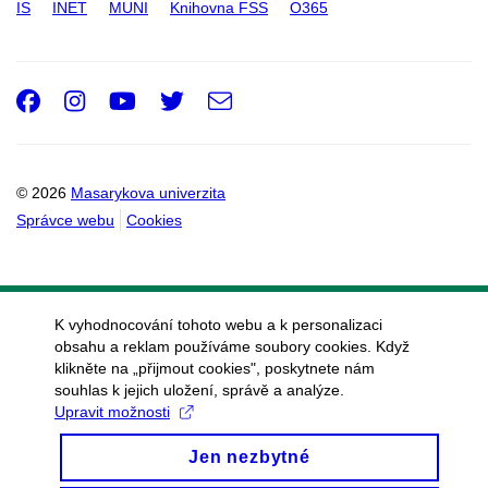
IS
INET
MUNI
Knihovna FSS
O365
Facebook
Instagram
Youtube
Twitter
e-
Email
mail
© 2026
Masarykova univerzita
Správce webu
Cookies
K vyhodnocování tohoto webu a k personalizaci
obsahu a reklam používáme soubory cookies. Když
klikněte na „přijmout cookies", poskytnete nám
souhlas k jejich uložení, správě a analýze.
Upravit možnosti
Jen nezbytné