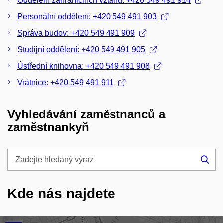
Oddělení zahraničních vztahů: +420 549 491 914
Personální oddělení: +420 549 491 903
Správa budov: +420 549 491 909
Studijní oddělení: +420 549 491 905
Ústřední knihovna: +420 549 491 908
Vrátnice: +420 549 491 911
Vyhledávání zaměstnanců a
zaměstnankyň
Zadejte
hledaný
Hle
výraz
Kde nás najdete