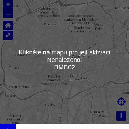
+
–
⌂
⤢
Klikněte na mapu pro její aktivaci
Nenalezeno:
Načítám mapu…
BMB02

i