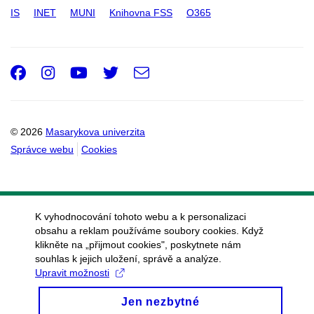
IS
INET
MUNI
Knihovna FSS
O365
Facebook
Instagram
Youtube
Twitter
e-
Email
mail
© 2026
Masarykova univerzita
Správce webu
Cookies
K vyhodnocování tohoto webu a k personalizaci
obsahu a reklam používáme soubory cookies. Když
klikněte na „přijmout cookies", poskytnete nám
souhlas k jejich uložení, správě a analýze.
Upravit možnosti
Jen nezbytné