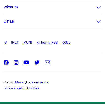
Výzkum
O nás
IS
INET
MUNI
Knihovna FSS
O365
Facebook
Instagram
Youtube
Twitter
e-
Email
mail
© 2026
Masarykova univerzita
Správce webu
Cookies