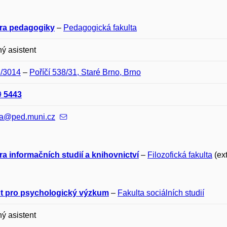
ra pedagogiky
–
Pedagogická fakulta
ý asistent
D/3014
–
Poříčí 538/31, Staré Brno, Brno
9
5443
a@ped.muni.cz
a informačních studií a knihovnictví
–
Filozofická fakulta
(ext
tut pro psychologický výzkum
–
Fakulta sociálních studií
ý asistent