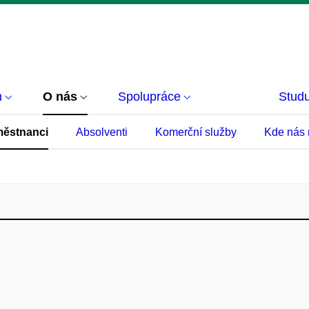
m
O nás
Spolupráce
Studu
ěstnanci
Absolventi
Komerční služby
Kde nás 