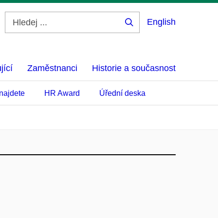
English
Hledej
...
jící
Zaměstnanci
Historie a současnost
najdete
HR Award
Úřední deska