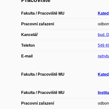
Fakulta / Pracoviště MU
Kated
Pracovní zařazení
odborn
Kancelář
bud. 
Telefon
549 4
E-mail
nehyb
Fakulta / Pracoviště MU
Katedr
Fakulta / Pracoviště MU
Insti
Pracovní zařazení
odborn