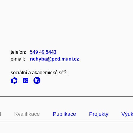
telefon:
549 49
5443
e‑mail:
nehyba@ped.muni.cz
sociální a akademické sítě:
l
Kvalifikace
Publikace
Projekty
Výu