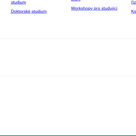
studium
ří
Workshopy pro studující
Doktorské studium
Ko