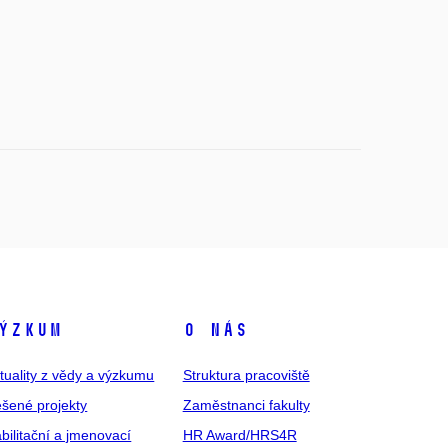
ýzkum
O nás
tuality z vědy a výzkumu
Struktura pracoviště
šené projekty
Zaměstnanci fakulty
bilitační a jmenovací
HR Award/HRS4R