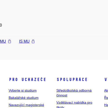
0
l MU
IS MU
Pro uchazeče
Spolupráce
V
Vyberte si studium
Středoškolská odborná
Ak
činnost
Bakalářské studium
Ře
Vzdělávací nabídka pro
Navazující magisterské
Ha
školy