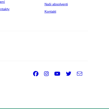
zení
Naši absolventi
ntakty
Kontakt
Facebook
Instagram
Youtube
Twitter
e-
Email
mail