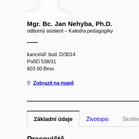
Mgr. Bc. Jan Nehyba, Ph.D.
odborný asistent – Katedra pedagogiky
kancelář: bud. D/3014
Poříčí 538/31
603 00 Brno
Zobrazit na mapě
Základní údaje
Životopis
Školite
Pracoviště