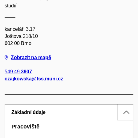
studií
kancelář: 3.17
Joštova 218/10
602 00 Brno
Zobrazit na mapě
549 49
3907
czajkowska@fss.muni.cz
Základní údaje
Pracoviště