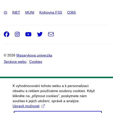
IS
INET
MUNI
Knihovna FSS
O365
Facebook
Instagram
Youtube
Twitter
e-
Email
mail
© 2026
Masarykova univerzita
Správce webu
Cookies
K vyhodnocování tohoto webu a k personalizaci
obsahu a reklam používáme soubory cookies. Když
klikněte na „přijmout cookies", poskytnete nám
souhlas k jejich uložení, správě a analýze.
Upravit možnosti