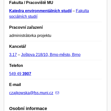
Fakulta / Pracoviště MU
Katedra environmentálních studií
–
Fakulta
sociálních studií
Pracovní zařazení
administrátorka projektu
Kancelář
3.17
–
Joštova 218/10, Brno-město, Brno
Telefon
549 49
3907
E-mail
czajkowska@fss.muni.cz
Osobní informace