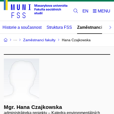
EN
Historie a současnost
Struktura FSS
Zaměstnanci
Abs
Zaměstnanci fakulty
Hana Czajkowska
Mgr. Hana Czajkowska
administrátorka projektu – Katedra environmentálních