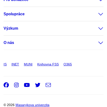
Spolupráce
Výzkum
O nás
IS
INET
MUNI
Knihovna FSS
O365
Facebook
Instagram
Youtube
Twitter
e-
Email
mail
© 2026
Masarykova univerzita