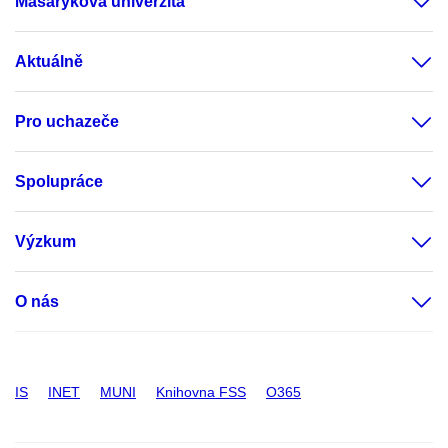
Masarykova univerzita
Aktuálně
Pro uchazeče
Spolupráce
Výzkum
O nás
IS
INET
MUNI
Knihovna FSS
O365