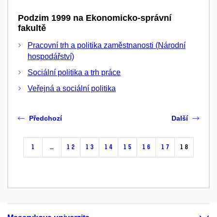
Podzim 1999 na Ekonomicko-správní
fakultě
Pracovní trh a politika zaměstnanosti (Národní
hospodářství)
Sociální politika a trh práce
Veřejná a sociální politika
Předchozí
Další
1
…
12
13
14
15
16
17
18