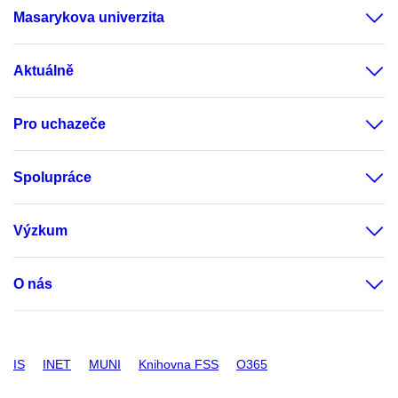
Masarykova univerzita
Aktuálně
Pro uchazeče
Spolupráce
Výzkum
O nás
IS
INET
MUNI
Knihovna FSS
O365