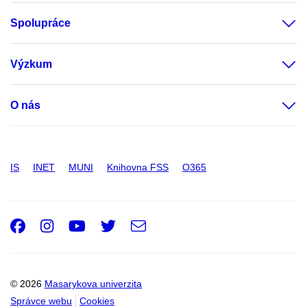
Spolupráce
Výzkum
O nás
IS
INET
MUNI
Knihovna FSS
O365
Facebook
Instagram
Youtube
Twitter
e-
Email
mail
© 2026
Masarykova univerzita
Správce webu
Cookies