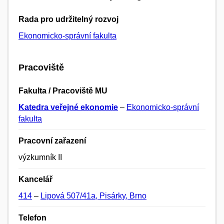
Rada pro udržitelný rozvoj
Ekonomicko-správní fakulta
Pracoviště
Fakulta / Pracoviště MU
Katedra veřejné ekonomie
–
Ekonomicko-správní
fakulta
Pracovní zařazení
výzkumník II
Kancelář
414
–
Lipová 507/41a, Pisárky, Brno
Telefon