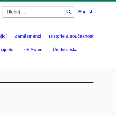
English
Hledej
...
jící
Zaměstnanci
Historie a současnost
najdete
HR Award
Úřední deska