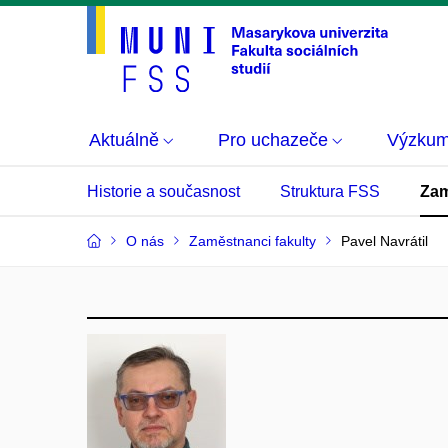
Aktuálně
Pro uchazeče
Výzku
Historie a současnost
Struktura FSS
Zam
O nás
Zaměstnanci fakulty
Pavel Navrátil