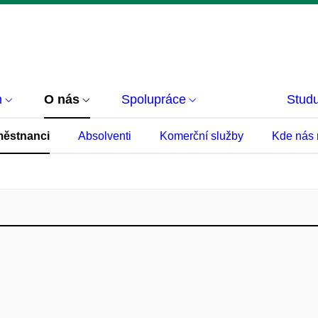
m
O nás
Spolupráce
Studu
ěstnanci
Absolventi
Komerční služby
Kde nás 