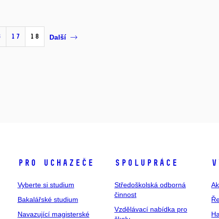
6
17
18
Další
Pro uchazeče
Spolupráce
V
Vyberte si studium
Středoškolská odborná
Ak
činnost
Bakalářské studium
Ře
Vzdělávací nabídka pro
Navazující magisterské
Ha