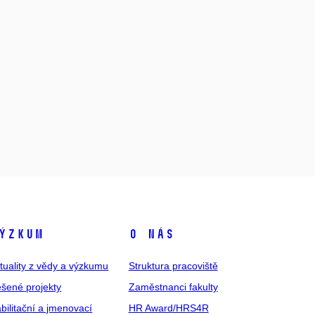
ýzkum
O nás
tuality z vědy a výzkumu
Struktura pracoviště
šené projekty
Zaměstnanci fakulty
bilitační a jmenovací
HR Award/HRS4R