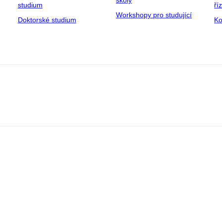
školy
studium
ří
Workshopy pro studující
Doktorské studium
Ko