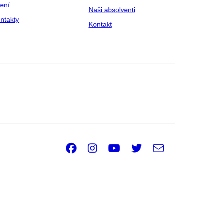
zení
Naši absolventi
ntakty
Kontakt
Facebook
Instagram
Youtube
Twitter
e-
Email
mail