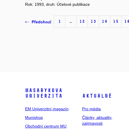
Rok: 1993, druh: Účelové publikace
1
…
12
13
14
15
1
Předchozí
Masarykova
univerzita
Aktuálně
EM Univerzitní magazín
Pro média
Munishop
Články, aktuality,
zajímavosti
Obchodní centrum MU