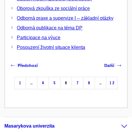
Oborová zkouška ze sociální práce
Odborná praxe a supervize I -- základní otázky
Odborná publikace na téma DP
Participace na výuce
Posouzení životní situace klienta
Předchozí
Další
1
…
4
5
6
7
8
…
12
Masarykova univerzita