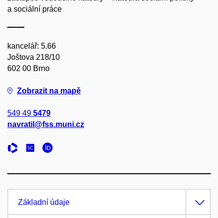
a sociální práce
kancelář: 5.66
Joštova 218/10
602 00 Brno
Zobrazit na mapě
549 49
5479
navratil@fss.muni.cz
Základní údaje