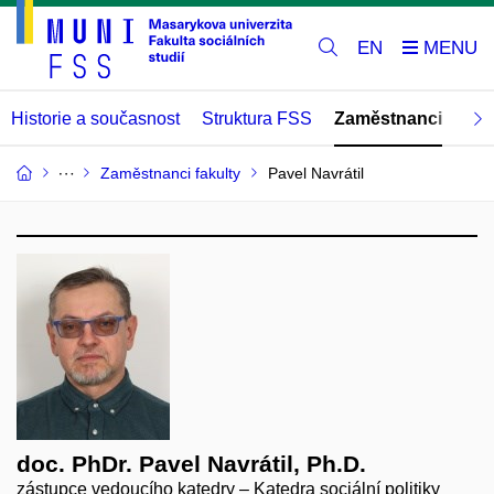
EN
Historie a současnost
Struktura FSS
Zaměstnanci
Abs
Zaměstnanci fakulty
Pavel Navrátil
doc. PhDr. Pavel Navrátil, Ph.D.
zástupce vedoucího katedry – Katedra sociální politiky