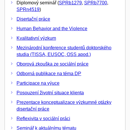
Diplomový seminář (
SPRb1279
,
SPRb7700
,
SPRn4519
)
Disertační práce
Human Behavior and the Violence
Kvalitativní výzkum
Mezinárodní konference studentů doktorského
studia (TISSA, EUSOC, OSS apod.)
Oborová zkouška ze sociální práce
Odborná publikace na téma DP
Participace na výuce
Posouzení životní situace klienta
Prezentace konceptualizace výzkumné otázky
disertační práce
Reflexivita v sociální práci
Seminář k aktuálnímu tématu