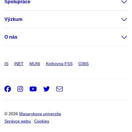
Spolupráce
Výzkum
O nás
IS
INET
MUNI
Knihovna FSS
O365
Facebook
Instagram
Youtube
Twitter
e-
Email
mail
© 2026
Masarykova univerzita
Správce webu
Cookies