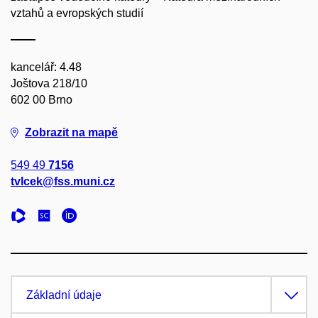
vztahů a evropských studií
kancelář: 4.48
Joštova 218/10
602 00 Brno
Zobrazit na mapě
549 49
7156
tvlcek@fss.muni.cz
Základní údaje