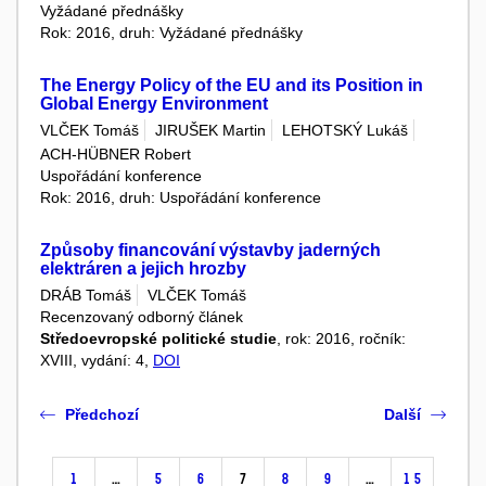
Vyžádané přednášky
Rok: 2016, druh: Vyžádané přednášky
The Energy Policy of the EU and its Position in
Global Energy Environment
VLČEK Tomáš
JIRUŠEK Martin
LEHOTSKÝ Lukáš
ACH-HÜBNER Robert
Uspořádání konference
Rok: 2016, druh: Uspořádání konference
Způsoby financování výstavby jaderných
elektráren a jejich hrozby
DRÁB Tomáš
VLČEK Tomáš
Recenzovaný odborný článek
Středoevropské politické studie
, rok: 2016, ročník:
XVIII, vydání: 4,
DOI
Předchozí
Další
1
…
5
6
7
8
9
…
15