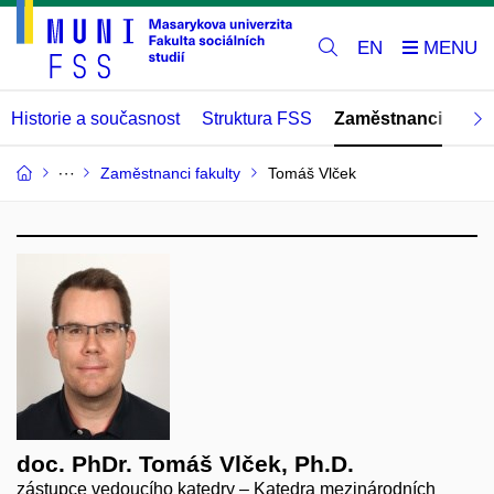
EN
Historie a současnost
Struktura FSS
Zaměstnanci
Abs
Zaměstnanci fakulty
Tomáš Vlček
doc. PhDr. Tomáš Vlček, Ph.D.
zástupce vedoucího katedry – Katedra mezinárodních