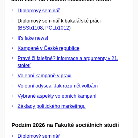
Diplomový seminář
Diplomový seminář k bakalářské práci
(
BSSb1108
,
POLb1012
)
It's fake news!
Kampaně v České republice
Pravé či falešné? Informace a argumenty v 21.
století
Volební kampaně v praxi
Volební odysea: Jak rozumět volbám
Vybrané aspekty volebních kampaní
Základy politického marketingu
Podzim 2026 na Fakultě sociálních studií
Diplomový seminář