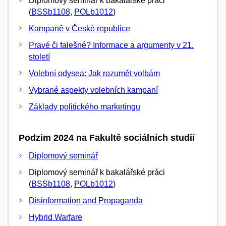
Diplomový seminář k bakalářské práci
(
BSSb1108
,
POLb1012
)
Kampaně v České republice
Pravé či falešné? Informace a argumenty v 21.
století
Volební odysea: Jak rozumět volbám
Vybrané aspekty volebních kampaní
Základy politického marketingu
Podzim 2024 na Fakultě sociálních studií
Diplomový seminář
Diplomový seminář k bakalářské práci
(
BSSb1108
,
POLb1012
)
Disinformation and Propaganda
Hybrid Warfare