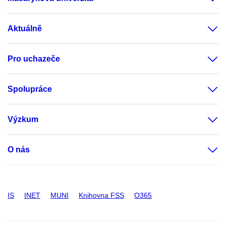
Aktuálně
Pro uchazeče
Spolupráce
Výzkum
O nás
IS
INET
MUNI
Knihovna FSS
O365