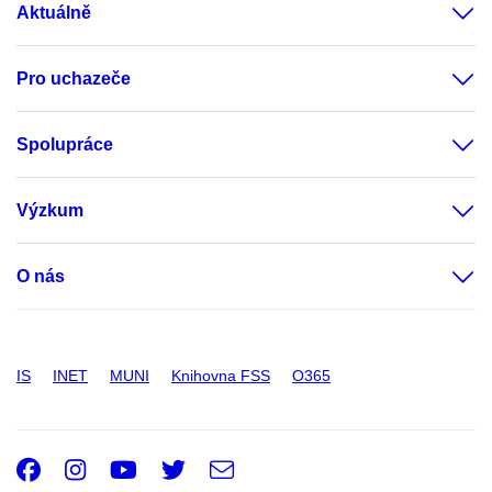
Aktuálně
Pro uchazeče
Spolupráce
Výzkum
O nás
IS
INET
MUNI
Knihovna FSS
O365
Facebook
Instagram
Youtube
Twitter
e-
Email