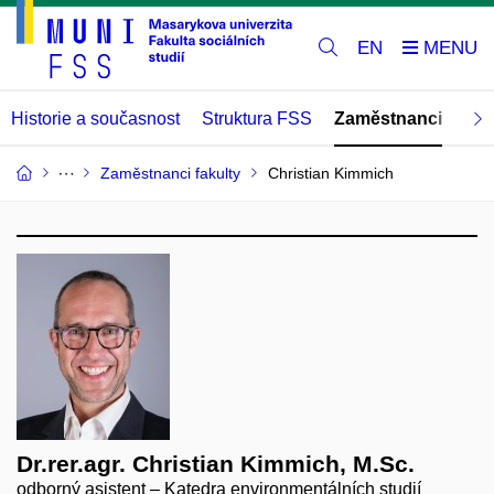
EN
Historie a současnost
Struktura FSS
Zaměstnanci
Abs
Zaměstnanci fakulty
Christian Kimmich
Dr.rer.agr. Christian Kimmich, M.Sc.
odborný asistent – Katedra environmentálních studií