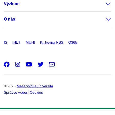
Výzkum
O nás
IS
INET
MUNI
Knihovna FSS
O365
Facebook
Instagram
Youtube
Twitter
e-
Email
mail
© 2026
Masarykova univerzita
Správce webu
Cookies