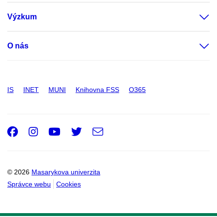
Výzkum
O nás
IS
INET
MUNI
Knihovna FSS
O365
Facebook
Instagram
Youtube
Twitter
e-
Email
mail
© 2026
Masarykova univerzita
Správce webu
Cookies