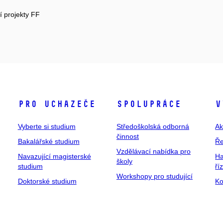
í projekty FF
Pro uchazeče
Spolupráce
V
Vyberte si studium
Středoškolská odborná
Ak
činnost
Bakalářské studium
Ře
Vzdělávací nabídka pro
Navazující magisterské
Ha
školy
studium
ří
Workshopy pro studující
Doktorské studium
Ko