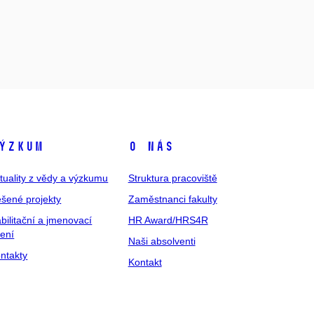
ýzkum
O nás
tuality z vědy a výzkumu
Struktura pracoviště
šené projekty
Zaměstnanci fakulty
bilitační a jmenovací
HR Award/HRS4R
zení
Naši absolventi
ntakty
Kontakt