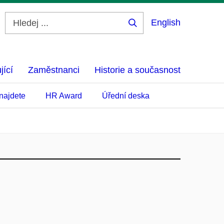
English
Hledej
...
jící
Zaměstnanci
Historie a současnost
najdete
HR Award
Úřední deska