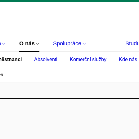
m
O nás
Spolupráce
Studu
ěstnanci
Absolventi
Komerční služby
Kde nás 
vá