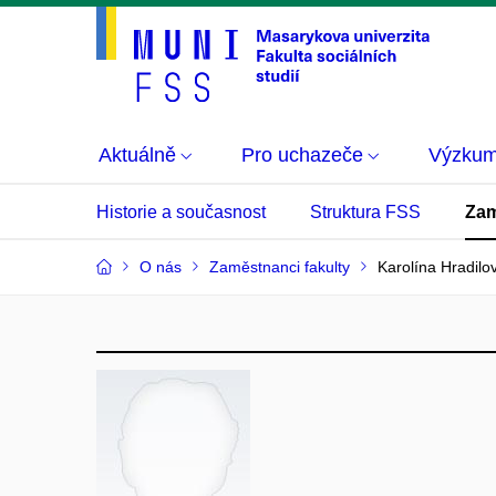
Aktuálně
Pro uchazeče
Výzku
Historie a současnost
Struktura FSS
Zam
O nás
Zaměstnanci fakulty
Karolína Hradilo