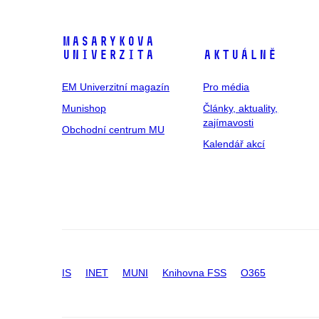
Masarykova
univerzita
Aktuálně
EM Univerzitní magazín
Pro média
Munishop
Články, aktuality,
zajímavosti
Obchodní centrum MU
Kalendář akcí
IS
INET
MUNI
Knihovna FSS
O365