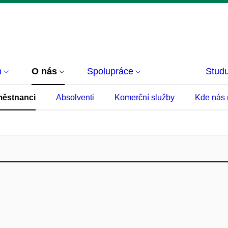
m
O nás
Spolupráce
Studu
ěstnanci
Absolventi
Komerční služby
Kde nás 