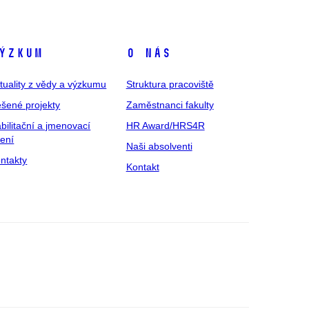
ýzkum
O nás
tuality z vědy a výzkumu
Struktura pracoviště
šené projekty
Zaměstnanci fakulty
bilitační a jmenovací
HR Award/HRS4R
zení
Naši absolventi
ntakty
Kontakt