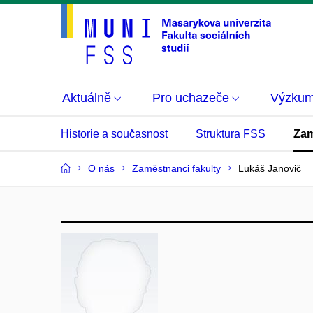
Aktuálně
Pro uchazeče
Výzku
Historie a současnost
Struktura FSS
Zam
O nás
Zaměstnanci fakulty
Lukáš Janovič