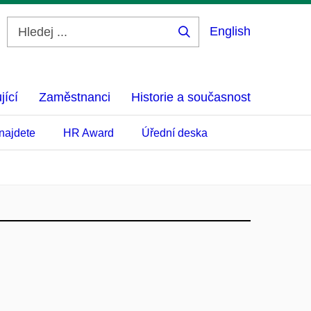
English
Hledej
...
jící
Zaměstnanci
Historie a současnost
najdete
HR Award
Úřední deska