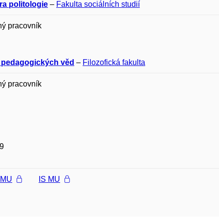
a politologie
–
Fakulta sociálních studií
ný pracovník
 pedagogických věd
–
Filozofická fakulta
ný pracovník
9
l MU
IS MU