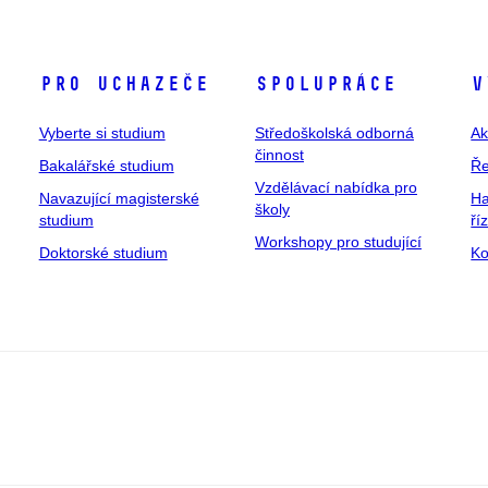
Pro uchazeče
Spolupráce
V
Vyberte si studium
Středoškolská odborná
Ak
činnost
Bakalářské studium
Ře
Vzdělávací nabídka pro
Navazující magisterské
Ha
školy
studium
ří
Workshopy pro studující
Doktorské studium
Ko