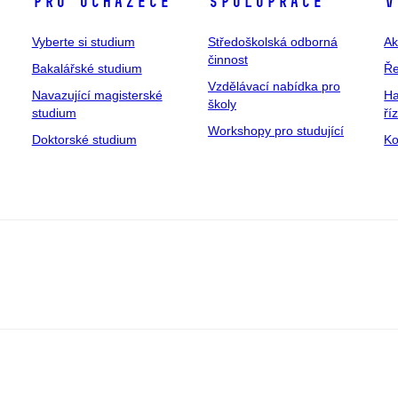
Pro uchazeče
Spolupráce
V
Vyberte si studium
Středoškolská odborná
Ak
činnost
Bakalářské studium
Ře
Vzdělávací nabídka pro
Navazující magisterské
Ha
školy
studium
ří
Workshopy pro studující
Doktorské studium
Ko