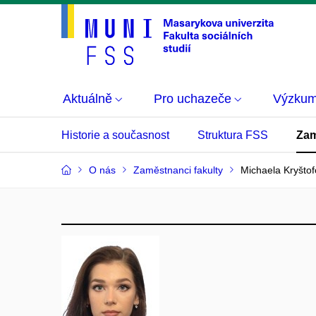
Aktuálně
Pro uchazeče
Výzku
Historie a současnost
Struktura FSS
Zam
O nás
Zaměstnanci fakulty
Michaela Kryšto