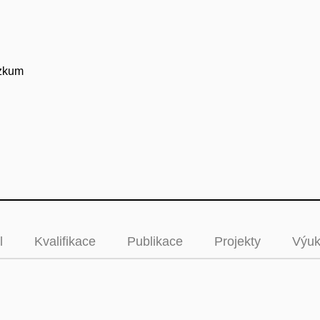
ýzkum
l
Kvalifikace
Publikace
Projekty
Výu