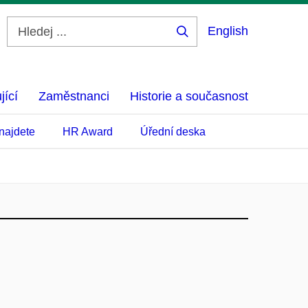
English
Hledej
...
jící
Zaměstnanci
Historie a současnost
najdete
HR Award
Úřední deska