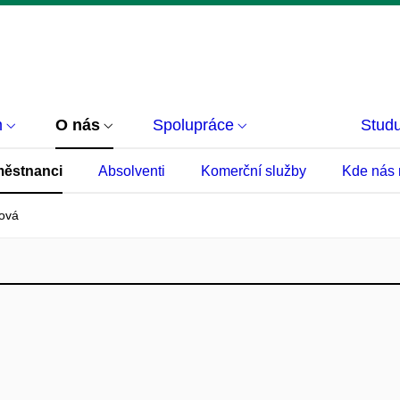
m
O nás
Spolupráce
Studu
ěstnanci
Absolventi
Komerční služby
Kde nás 
fová