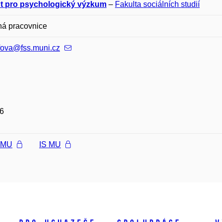
tut pro psychologický výzkum
–
Fakulta sociálních studií
ná pracovnice
fova@fss.muni.cz
6
l MU
IS MU