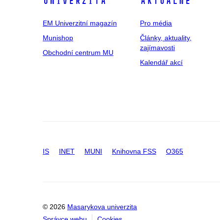
univerzita
Aktuálně
EM Univerzitní magazín
Pro média
Munishop
Články, aktuality,
zajímavosti
Obchodní centrum MU
Kalendář akcí
IS
INET
MUNI
Knihovna FSS
O365
© 2026
Masarykova univerzita
Správce webu
Cookies