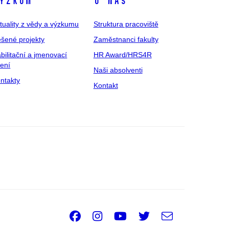
ýzkum
O nás
tuality z vědy a výzkumu
Struktura pracoviště
šené projekty
Zaměstnanci fakulty
bilitační a jmenovací
HR Award/HRS4R
zení
Naši absolventi
ntakty
Kontakt
Facebook
Instagram
Youtube
Twitter
e-
Email
mail