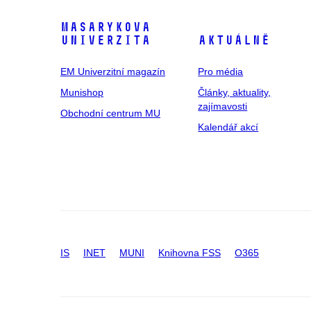
Masarykova
univerzita
Aktuálně
EM Univerzitní magazín
Pro média
Munishop
Články, aktuality,
zajímavosti
Obchodní centrum MU
Kalendář akcí
IS
INET
MUNI
Knihovna FSS
O365