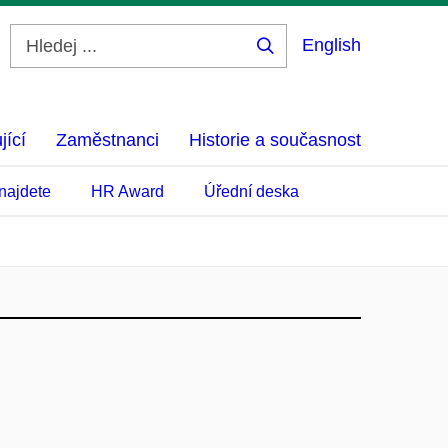
English
Hledej
...
jící
Zaměstnanci
Historie a současnost
najdete
HR Award
Úřední deska