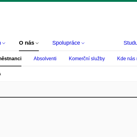
m
O nás
Spolupráce
Studu
ěstnanci
Absolventi
Komerční služby
Kde nás 
á