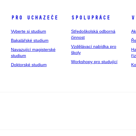
Pro uchazeče
Spolupráce
V
Vyberte si studium
Středoškolská odborná
Ak
činnost
Bakalářské studium
Ře
Vzdělávací nabídka pro
Navazující magisterské
Ha
školy
studium
ří
Workshopy pro studující
Doktorské studium
Ko