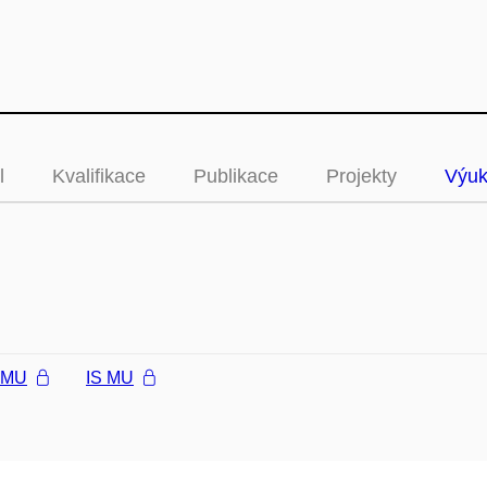
l
Kvalifikace
Publikace
Projekty
Výu
l MU
IS MU