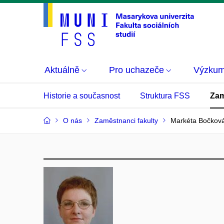
Aktuálně
Pro uchazeče
Výzku
Historie a současnost
Struktura FSS
Zam
O nás
Zaměstnanci fakulty
Markéta Bočkov