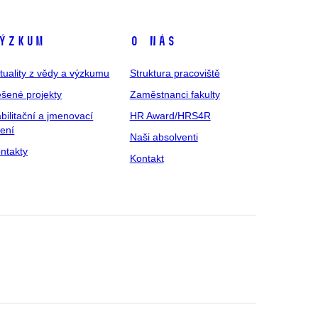
ýzkum
O nás
tuality z vědy a výzkumu
Struktura pracoviště
šené projekty
Zaměstnanci fakulty
bilitační a jmenovací
HR Award/HRS4R
zení
Naši absolventi
ntakty
Kontakt