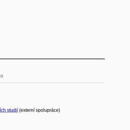
ka
ích studií
(externí spolupráce)