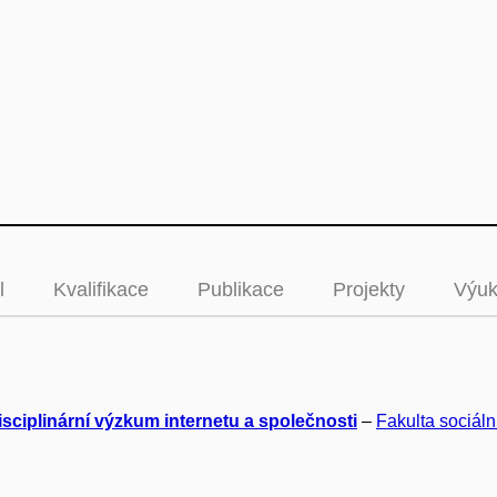
l
Kvalifikace
Publikace
Projekty
Výu
isciplinární výzkum internetu a společnosti
–
Fakulta sociáln