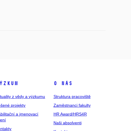
ýzkum
O nás
tuality z vědy a výzkumu
Struktura pracoviště
šené projekty
Zaměstnanci fakulty
bilitační a jmenovací
HR Award/HRS4R
zení
Naši absolventi
ntakty