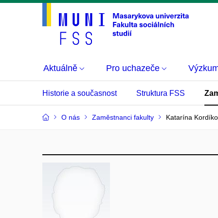
Aktuálně
Pro uchazeče
Výzku
Historie a současnost
Struktura FSS
Zam
O nás
Zaměstnanci fakulty
Katarína Kordík