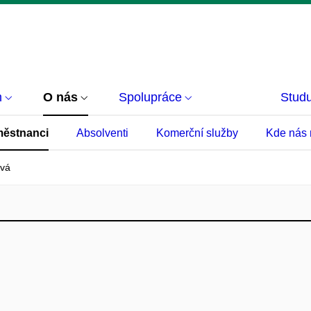
m
O nás
Spolupráce
Studu
ěstnanci
Absolventi
Komerční služby
Kde nás 
ová