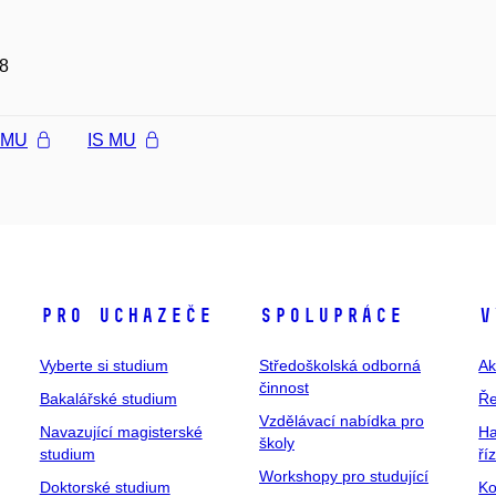
8
l MU
IS MU
Pro uchazeče
Spolupráce
V
Vyberte si studium
Středoškolská odborná
Ak
činnost
Bakalářské studium
Ře
Vzdělávací nabídka pro
Navazující magisterské
Ha
školy
studium
ří
Workshopy pro studující
Doktorské studium
Ko