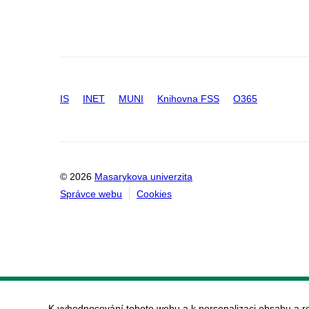
IS
INET
MUNI
Knihovna FSS
O365
© 2026
Masarykova univerzita
Správce webu
Cookies
K vyhodnocování tohoto webu a k personalizaci obsahu a r