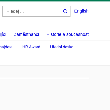
English
Hledej
...
jící
Zaměstnanci
Historie a současnost
najdete
HR Award
Úřední deska