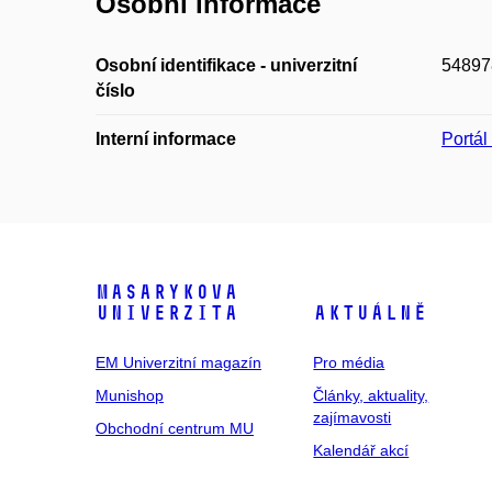
Osobní informace
Osobní identifikace - univerzitní
54897
číslo
Interní informace
Portá
Masarykova
univerzita
Aktuálně
EM Univerzitní magazín
Pro média
Munishop
Články, aktuality,
zajímavosti
Obchodní centrum MU
Kalendář akcí