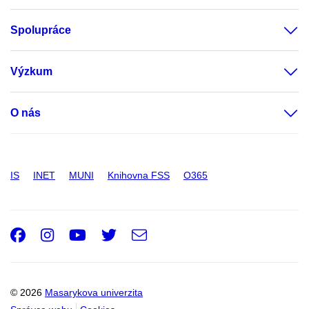
Spolupráce
Výzkum
O nás
IS
INET
MUNI
Knihovna FSS
O365
Facebook
Instagram
Youtube
Twitter
e-
Email
mail
© 2026
Masarykova univerzita