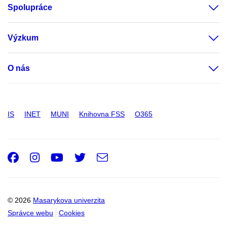
Spolupráce
Výzkum
O nás
IS
INET
MUNI
Knihovna FSS
O365
Facebook
Instagram
Youtube
Twitter
e-
Email
mail
© 2026
Masarykova univerzita
Správce webu
Cookies