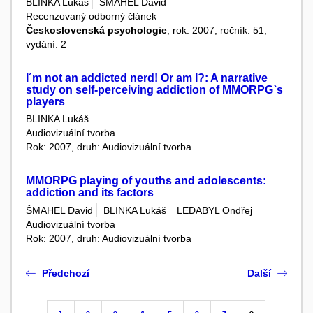
BLINKA Lukáš
ŠMAHEL David
Recenzovaný odborný článek
Československá psychologie
, rok: 2007, ročník: 51,
vydání: 2
I´m not an addicted nerd! Or am I?: A narrative
study on self-perceiving addiction of MMORPG`s
players
BLINKA Lukáš
Audiovizuální tvorba
Rok: 2007, druh: Audiovizuální tvorba
MMORPG playing of youths and adolescents:
addiction and its factors
ŠMAHEL David
BLINKA Lukáš
LEDABYL Ondřej
Audiovizuální tvorba
Rok: 2007, druh: Audiovizuální tvorba
Předchozí
Další