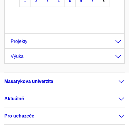
1
2
3
4
5
6
7
8
Projekty
Výuka
Masarykova univerzita
Aktuálně
Pro uchazeče