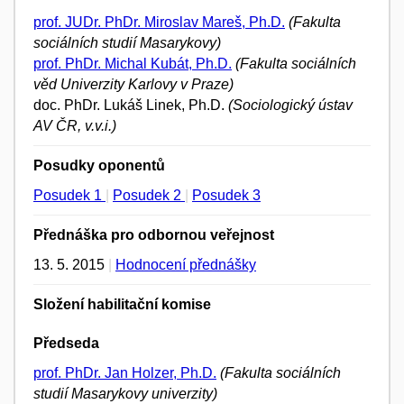
prof. JUDr. PhDr. Miroslav Mareš, Ph.D.
(Fakulta
sociálních studií Masarykovy)
prof. PhDr. Michal Kubát, Ph.D.
(Fakulta sociálních
věd Univerzity Karlovy v Praze)
doc. PhDr. Lukáš Linek, Ph.D.
(Sociologický ústav
AV ČR, v.v.i.)
Posudky oponentů
Posudek 1
|
Posudek 2
|
Posudek 3
Přednáška pro odbornou veřejnost
13. 5. 2015
|
Hodnocení přednášky
Složení habilitační komise
Předseda
prof. PhDr. Jan Holzer, Ph.D.
(Fakulta sociálních
studií Masarykovy univerzity)