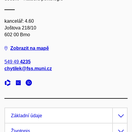
kancelář: 4.60
Joštova 218/10
602 00 Brno
Zobrazit na mapě
549 49
4235
chytilek@fss.muni.cz
Základní údaje
Životopis