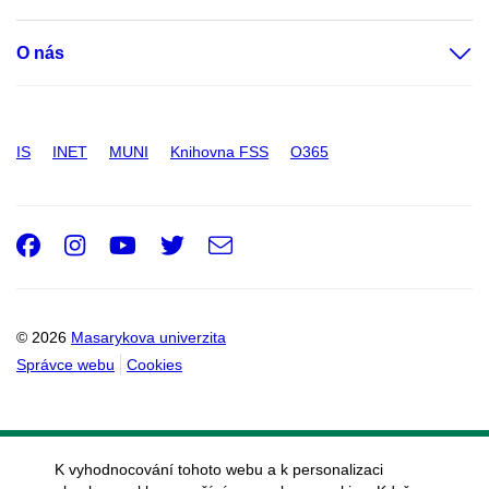
O nás
IS
INET
MUNI
Knihovna FSS
O365
Facebook
Instagram
Youtube
Twitter
e-
Email
mail
© 2026
Masarykova univerzita
Správce webu
Cookies
K vyhodnocování tohoto webu a k personalizaci