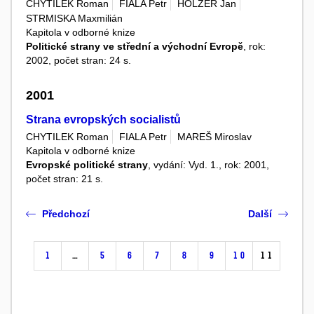
CHYTILEK Roman
FIALA Petr
HOLZER Jan
STRMISKA Maxmilián
Kapitola v odborné knize
Politické strany ve střední a východní Evropě
, rok:
2002, počet stran: 24 s.
2001
Strana evropských socialistů
CHYTILEK Roman
FIALA Petr
MAREŠ Miroslav
Kapitola v odborné knize
Evropské politické strany
, vydání: Vyd. 1., rok: 2001,
počet stran: 21 s.
Předchozí
Další
1
…
5
6
7
8
9
10
11