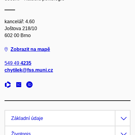
kancelář: 4.60
Joštova 218/10
602 00 Brno
Zobrazit na mapě
549 49
4235
chytilek@fss.muni.cz
Základní údaje
Životopis