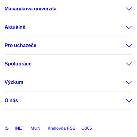
Masarykova univerzita
Aktuálně
Pro uchazeče
Spolupráce
Výzkum
O nás
IS
INET
MUNI
Knihovna FSS
O365