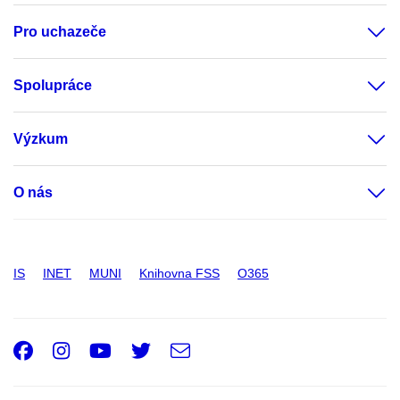
Pro uchazeče
Spolupráce
Výzkum
O nás
IS
INET
MUNI
Knihovna FSS
O365
Facebook
Instagram
Youtube
Twitter
e-
Email
mail