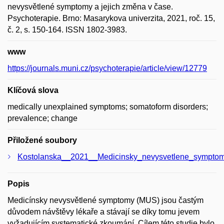
nevysvětlené symptomy a jejich změna v čase.
Psychoterapie. Brno: Masarykova univerzita, 2021, roč. 15,
č. 2, s. 150-164. ISSN 1802-3983.
www
https://journals.muni.cz/psychoterapie/article/view/12779
Klíčová slova
medically unexplained symptoms; somatoform disorders;
prevalence; change
Přiložené soubory
Kostolanska__2021__Medicinsky_nevysvetlene_symptom
Popis
Medicínsky nevysvětlené symptomy (MUS) jsou častým
důvodem návštěvy lékaře a stávají se díky tomu jevem
vyžadujícím systematické zkoumání. Cílem této studie bylo