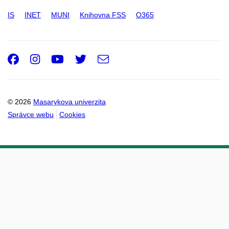
IS
INET
MUNI
Knihovna FSS
O365
Facebook
Instagram
Youtube
Twitter
e-
Email
mail
© 2026
Masarykova univerzita
Správce webu
Cookies