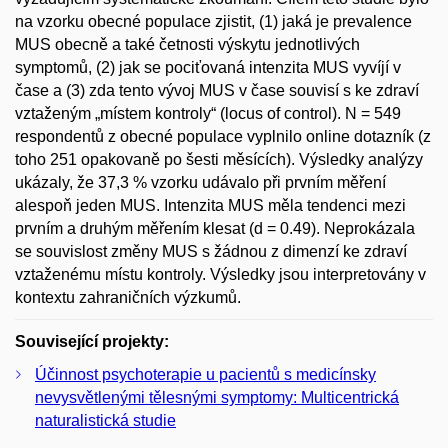
na vzorku obecné populace zjistit, (1) jaká je prevalence
MUS obecně a také četnosti výskytu jednotlivých
symptomů, (2) jak se pociťovaná intenzita MUS vyvíjí v
čase a (3) zda tento vývoj MUS v čase souvisí s ke zdraví
vztaženým „místem kontroly“ (locus of control). N = 549
respondentů z obecné populace vyplnilo online dotazník (z
toho 251 opakovaně po šesti měsících). Výsledky analýzy
ukázaly, že 37,3 % vzorku udávalo při prvním měření
alespoň jeden MUS. Intenzita MUS měla tendenci mezi
prvním a druhým měřením klesat (d = 0.49). Neprokázala
se souvislost změny MUS s žádnou z dimenzí ke zdraví
vztaženému místu kontroly. Výsledky jsou interpretovány v
kontextu zahraničních výzkumů.
Související projekty:
Účinnost psychoterapie u pacientů s medicínsky
nevysvětlenými tělesnými symptomy: Multicentrická
naturalistická studie