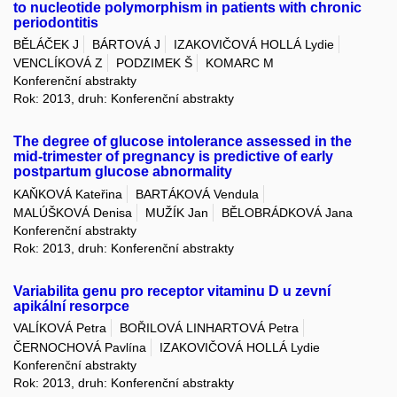
to nucleotide polymorphism in patients with chronic
periodontitis
BĚLÁČEK J
BÁRTOVÁ J
IZAKOVIČOVÁ HOLLÁ Lydie
VENCLÍKOVÁ Z
PODZIMEK Š
KOMARC M
Konferenční abstrakty
Rok: 2013, druh: Konferenční abstrakty
The degree of glucose intolerance assessed in the
mid-trimester of pregnancy is predictive of early
postpartum glucose abnormality
KAŇKOVÁ Kateřina
BARTÁKOVÁ Vendula
MALÚŠKOVÁ Denisa
MUŽÍK Jan
BĚLOBRÁDKOVÁ Jana
Konferenční abstrakty
Rok: 2013, druh: Konferenční abstrakty
Variabilita genu pro receptor vitaminu D u zevní
apikální resorpce
VALÍKOVÁ Petra
BOŘILOVÁ LINHARTOVÁ Petra
ČERNOCHOVÁ Pavlína
IZAKOVIČOVÁ HOLLÁ Lydie
Konferenční abstrakty
Rok: 2013, druh: Konferenční abstrakty