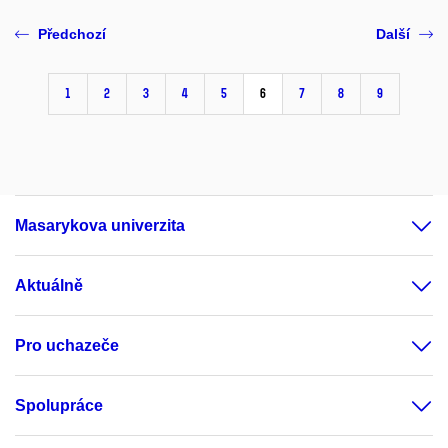
Předchozí
Další
1
2
3
4
5
6
7
8
9
Masarykova univerzita
Aktuálně
Pro uchazeče
Spolupráce