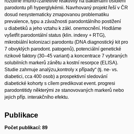
rozdílné imuno-/zánětlivé reaktivity na bakteriální osídlení
parodontu při hyperglykémii. Navrhovaný projekt řeší v ČR
dosud nesystematicky zmapovanou problematiku
prevalence, typu a závažnosti parodontálního postižení
u diabetiků a jeho vztahu k zákl. onemocnění. Hodláme
vyšetřit parodontální status (klin. indexy + RTG),
mikrobiální kolonizaci parodontu (DNA diagnostický kit pro
7 obvyklých parodont. patogenů), potenciální genetické
rizikové faktory (30–45 variant) a koncentrace 7 vybraných
solubilních markerů zánětu a kostní resorpce (ELISA).
Studie zahrnuje analýzu„kontroly x případy“ (tj. ne- vs.
diabetici, cca 400 osob) a prospektivní sledování
diabetické kohorty s cílem predikovat event. progresi
parodontitidy některými ze stanovovaných markerů nebo
jejich příp. interakčního efektu.
Publikace
Počet publikací: 89