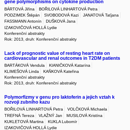
gene polymorphisms on cytokine production
BÁRTOVÁ Jiřina
BOŘILOVÁ LINHARTOVÁ Petra
PODZIMEK Štěpán
SVOBODOVÁ Kazi
JANATOVÁ Taťjana
FASSMANN Antonín
DUŠKOVÁ Jana
IZAKOVIČOVÁ HOLLÁ Lydie
Konferenční abstrakty
Rok: 2013, druh: Konferenční abstrakty
Lack of prognostic value of resting heart rate on
cardiovascular and renal outcomes in T2DM patients
BARTÁKOVÁ Vendula
KIANIČKOVÁ Katarína
KLIMEŠOVÁ Linda
KAŇKOVÁ Kateřina
Konferenční abstrakty
Rok: 2013, druh: Konferenční abstrakty
Polymorfizmy v genu pro laktoferin a jejich vztah k
rozvoji zubního kazu
BOŘILOVÁ LINHARTOVÁ Petra
VOLČKOVÁ Michaela
TREFNÁ Tereza
VLAŽNÝ Jan
MUSILOVÁ Kristína
KUKLETOVÁ Martina
KUKLA Lubomír
IZAKOVIČOVÁ HOLLÁ Lydie