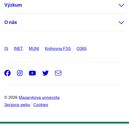
Výzkum
O nás
IS
INET
MUNI
Knihovna FSS
O365
Facebook
Instagram
Youtube
Twitter
e-
Email
mail
© 2026
Masarykova univerzita
Správce webu
Cookies