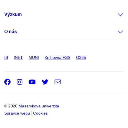
Výzkum
O nás
IS
INET
MUNI
Knihovna FSS
O365
Facebook
Instagram
Youtube
Twitter
e-
Email
mail
© 2026
Masarykova univerzita
Správce webu
Cookies