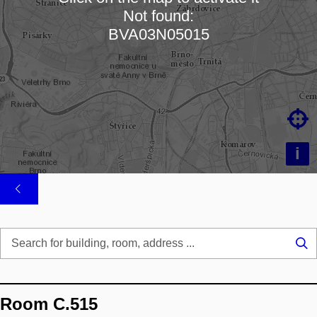
Not found:
Loading map…
BVA03N05015

i
Se
...
Room C.515