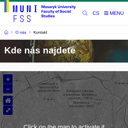
CS
O nás
Kontakt
Kde nás najdete
+
–
⌂
⤢
Click on the map to activate it