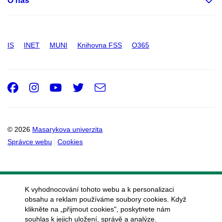
O nás
IS
INET
MUNI
Knihovna FSS
O365
Facebook
Instagram
Youtube
Twitter
e-
Email
mail
© 2026
Masarykova univerzita
Správce webu
Cookies
K vyhodnocování tohoto webu a k personalizaci
obsahu a reklam používáme soubory cookies. Když
klikněte na „přijmout cookies", poskytnete nám
souhlas k jejich uložení, správě a analýze.