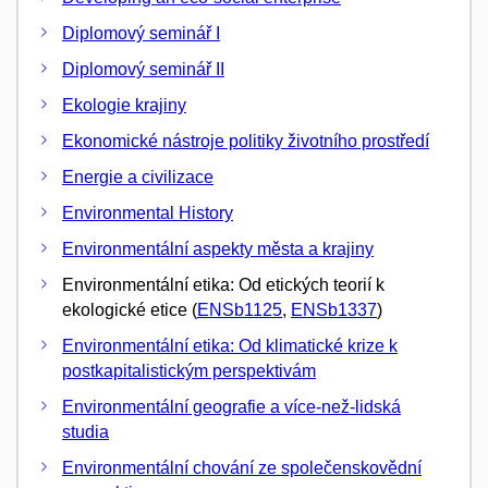
Diplomový seminář I
Diplomový seminář II
Ekologie krajiny
Ekonomické nástroje politiky životního prostředí
Energie a civilizace
Environmental History
Environmentální aspekty města a krajiny
Environmentální etika: Od etických teorií k
ekologické etice (
ENSb1125
,
ENSb1337
)
Environmentální etika: Od klimatické krize k
postkapitalistickým perspektivám
Environmentální geografie a více-než-lidská
studia
Environmentální chování ze společenskovědní