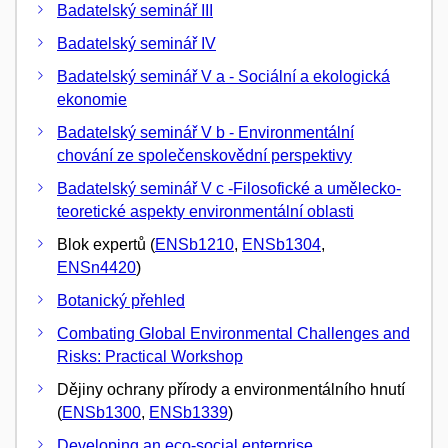
Badatelský seminář III
Badatelský seminář IV
Badatelský seminář V a - Sociální a ekologická
ekonomie
Badatelský seminář V b - Environmentální
chování ze společenskovědní perspektivy
Badatelský seminář V c -Filosofické a umělecko-
teoretické aspekty environmentální oblasti
Blok expertů (
ENSb1210
,
ENSb1304
,
ENSn4420
)
Botanický přehled
Combating Global Environmental Challenges and
Risks: Practical Workshop
Dějiny ochrany přírody a environmentálního hnutí
(
ENSb1300
,
ENSb1339
)
Developing an eco-social enterprise