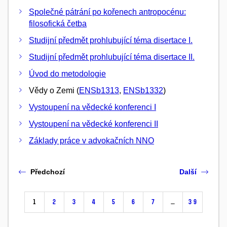
Společné pátrání po kořenech antropocénu:
filosofická četba
Studijní předmět prohlubující téma disertace I.
Studijní předmět prohlubující téma disertace II.
Úvod do metodologie
Vědy o Zemi (
ENSb1313
,
ENSb1332
)
Vystoupení na vědecké konferenci I
Vystoupení na vědecké konferenci II
Základy práce v advokačních NNO
Předchozí
Další
1
2
3
4
5
6
7
…
39