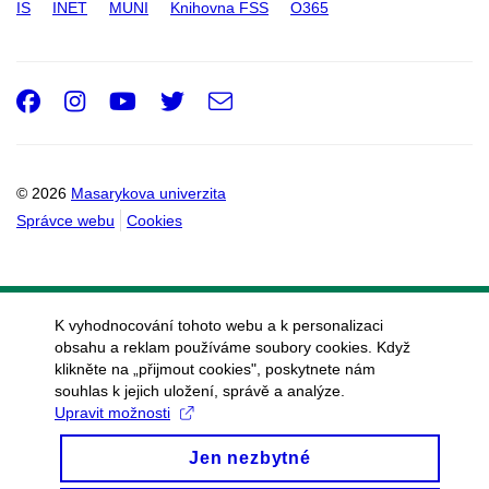
IS
INET
MUNI
Knihovna FSS
O365
Facebook
Instagram
Youtube
Twitter
e-
Email
mail
© 2026
Masarykova univerzita
Správce webu
Cookies
K vyhodnocování tohoto webu a k personalizaci
obsahu a reklam používáme soubory cookies. Když
klikněte na „přijmout cookies", poskytnete nám
souhlas k jejich uložení, správě a analýze.
Upravit možnosti
Jen nezbytné