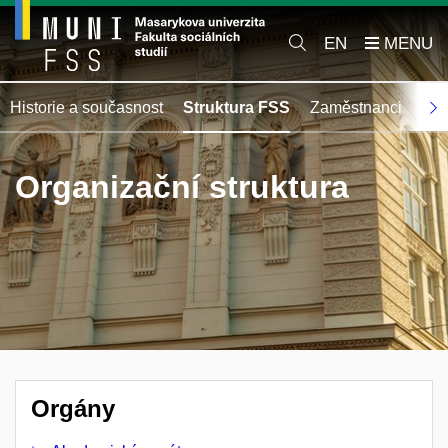
EN
Historie a současnost
Struktura FSS
Zaměstnanci
Abs
Organizační struktura
Orgány