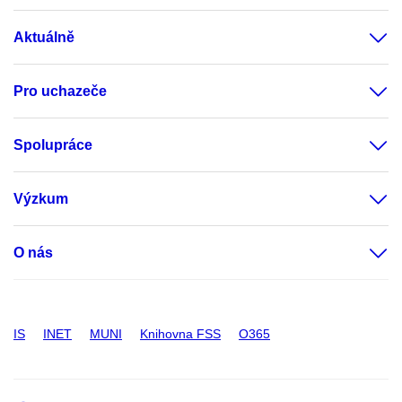
Aktuálně
Pro uchazeče
Spolupráce
Výzkum
O nás
IS
INET
MUNI
Knihovna FSS
O365