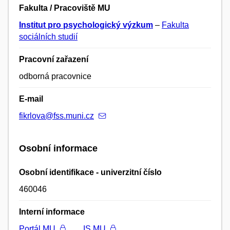
Fakulta / Pracoviště MU
Institut pro psychologický výzkum
–
Fakulta
sociálních studií
Pracovní zařazení
odborná pracovnice
E-mail
fikrlova@fss.muni.cz
Osobní informace
Osobní identifikace - univerzitní číslo
460046
Interní informace
Portál MU
IS MU