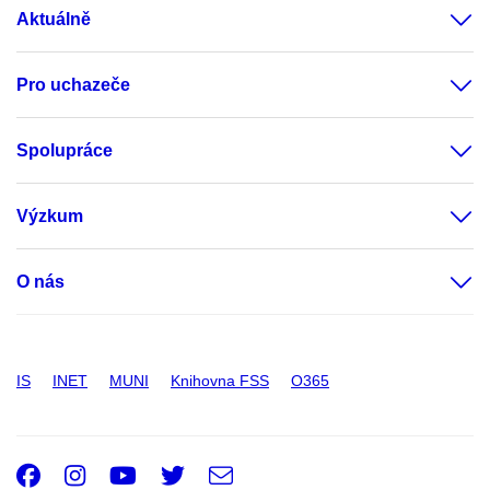
Aktuálně
Pro uchazeče
Spolupráce
Výzkum
O nás
IS
INET
MUNI
Knihovna FSS
O365
Facebook
Instagram
Youtube
Twitter
e-