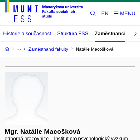
EN
Historie a současnost
Struktura FSS
Zaměstnanci
Abs
Zaměstnanci fakulty
Natálie Macošková
Mgr. Natálie Macošková
odborná pracovnice – Institut pro psychologický výzkum