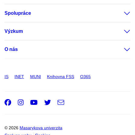
Spolupráce
Výzkum
O nás
IS
INET
MUNI
Knihovna FSS
O365
Facebook
Instagram
Youtube
Twitter
e-
Email
mail
© 2026
Masarykova univerzita