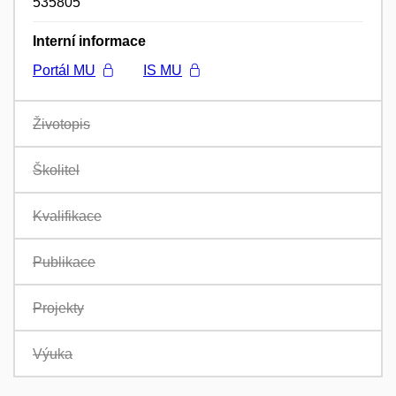
535805
Interní informace
Portál MU
IS MU
Životopis
Školitel
Kvalifikace
Publikace
Projekty
Výuka