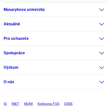
Masarykova univerzita
Aktuálně
Pro uchazeče
Spolupráce
Výzkum
O nás
IS
INET
MUNI
Knihovna FSS
O365