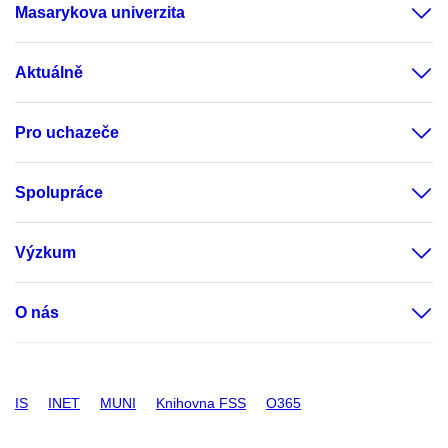
Masarykova univerzita
Aktuálně
Pro uchazeče
Spolupráce
Výzkum
O nás
IS
INET
MUNI
Knihovna FSS
O365