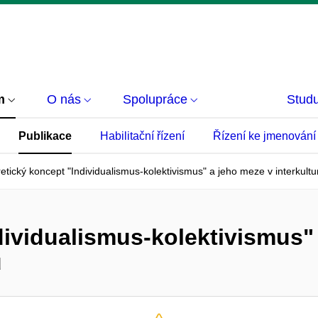
m
O nás
Spolupráce
Studu
Publikace
Habilitační řízení
Řízení ke jmenování
etický koncept "Individualismus-kolektivismus" a jeho meze v interkul
dividualismus-kolektivismus"
u