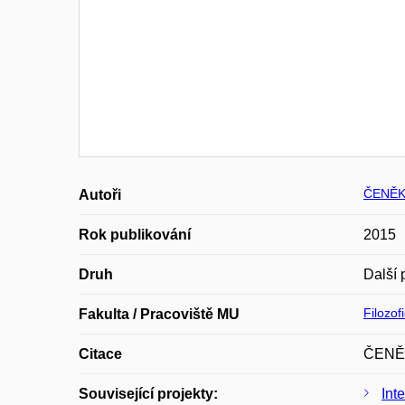
ČENĚK 
Autoři
Rok publikování
2015
Druh
Další 
Filozof
Fakulta / Pracoviště MU
Citace
ČENĚK,
Související projekty:
Int