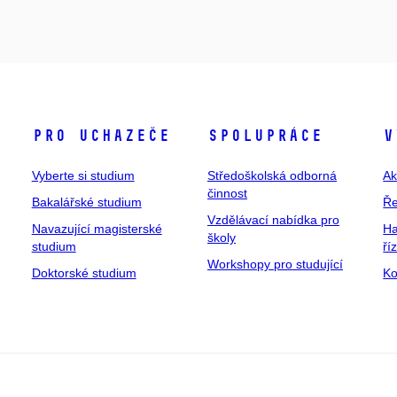
Pro uchazeče
Spolupráce
V
Vyberte si studium
Středoškolská odborná
Ak
činnost
Bakalářské studium
Ře
Vzdělávací nabídka pro
Navazující magisterské
Ha
školy
studium
ří
Workshopy pro studující
Doktorské studium
Ko