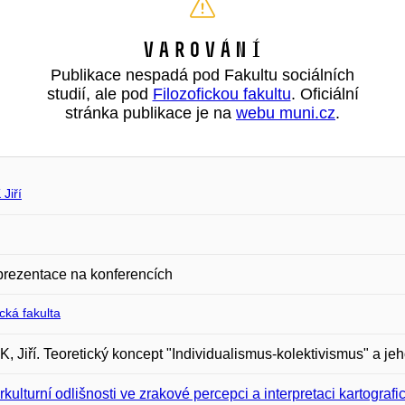
Varování
Publikace nespadá pod Fakultu sociálních
studií, ale pod
Filozofickou fakultu
. Oficiální
stránka publikace je na
webu muni.cz
.
Jiří
prezentace na konferencích
ická fakulta
 Jiří. Teoretický koncept "Individualismus-kolektivismus" a je
erkulturní odlišnosti ve zrakové percepci a interpretaci kartograf