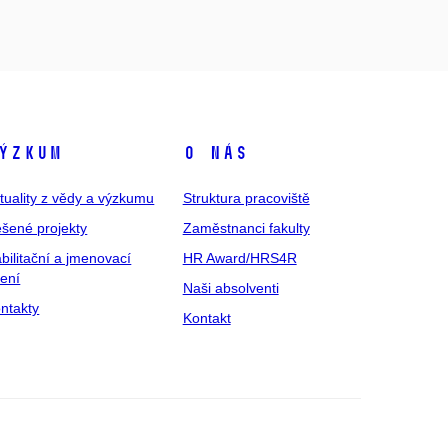
ýzkum
O nás
tuality z vědy a výzkumu
Struktura pracoviště
šené projekty
Zaměstnanci fakulty
bilitační a jmenovací
HR Award/HRS4R
zení
Naši absolventi
ntakty
Kontakt